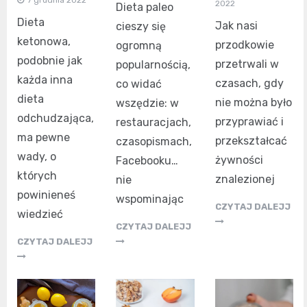
7 grudnia 2022
2022
Dieta paleo
Dieta
Jak nasi
cieszy się
ketonowa,
przodkowie
ogromną
podobnie jak
przetrwali w
popularnością,
każda inna
czasach, gdy
co widać
dieta
nie można było
wszędzie: w
odchudzająca,
przyprawiać i
restauracjach,
ma pewne
przekształcać
czasopismach,
wady, o
żywności
Facebooku…
których
znalezionej
nie
powinieneś
wspominając
CZYTAJ DALEJJ
wiedzieć
CZYTAJ DALEJJ
CZYTAJ DALEJJ