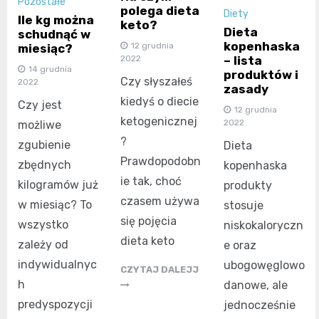
Pozostałe
polega dieta
Diety
Ile kg można
keto?
Dieta
schudnąć w
kopenhaska
12 grudnia
miesiąc?
2022
– lista
14 grudnia
produktów i
Czy słyszałeś
2022
zasady
kiedyś o diecie
Czy jest
12 grudnia
ketogenicznej
2022
możliwe
?
zgubienie
Dieta
Prawdopodobn
zbędnych
kopenhaska
ie tak, choć
kilogramów już
produkty
czasem używa
w miesiąc? To
stosuje
się pojęcia
wszystko
niskokaloryczn
dieta keto
zależy od
e oraz
indywidualnyc
ubogowęglowo
CZYTAJ DALEJJ
h
danowe, ale
predyspozycji
jednocześnie