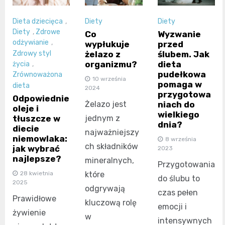
Dieta dziecięca
,
Diety
Diety
Diety
,
Zdrowe
Co
Wyzwanie
odżywianie
,
wypłukuje
przed
żelazo z
ślubem. Jak
Zdrowy styl
organizmu?
dieta
życia
,
pudełkowa
Zrównoważona
10 września
pomaga w
dieta
2024
przygotowa
Odpowiednie
Żelazo jest
niach do
oleje i
wielkiego
jednym z
tłuszcze w
dnia?
diecie
najważniejszy
niemowlaka:
8 września
ch składników
jak wybrać
2023
najlepsze?
mineralnych,
Przygotowania
które
28 kwietnia
do ślubu to
2025
odgrywają
czas pełen
Prawidłowe
kluczową rolę
emocji i
żywienie
w
intensywnych