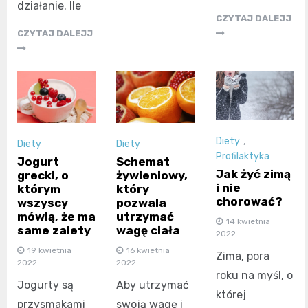
działanie. Ile
CZYTAJ DALEJJ
CZYTAJ DALEJJ
Diety
,
Diety
Diety
Profilaktyka
Jogurt
Schemat
Jak żyć zimą
grecki, o
żywieniowy,
i nie
którym
który
chorować?
wszyscy
pozwala
mówią, że ma
utrzymać
14 kwietnia
same zalety
wagę ciała
2022
19 kwietnia
16 kwietnia
Zima, pora
2022
2022
roku na myśl, o
Jogurty są
Aby utrzymać
której
przysmakami
swoją wagę i