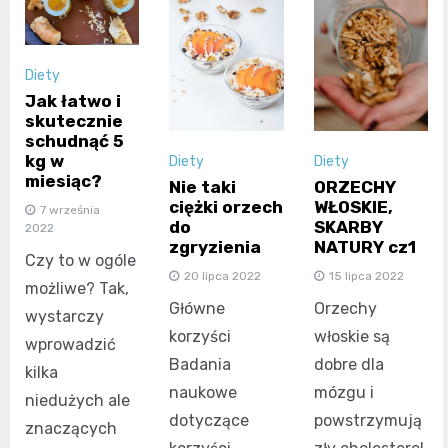
Diety
Jak łatwo i
skutecznie
schudnąć 5
kg w
Diety
Diety
miesiąc?
Nie taki
ORZECHY
ciężki orzech
WŁOSKIE,
7 września
do
SKARBY
2022
zgryzienia
NATURY cz1
Czy to w ogóle
20 lipca 2022
15 lipca 2022
możliwe? Tak,
Główne
Orzechy
wystarczy
korzyści
włoskie są
wprowadzić
Badania
dobre dla
kilka
naukowe
mózgu i
niedużych ale
dotyczące
powstrzymują
znaczących