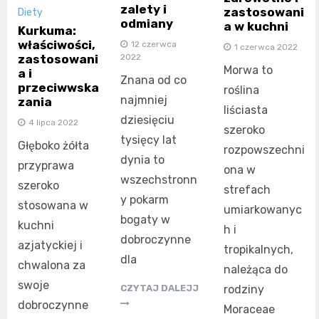
zalety i
zastosowani
Diety
odmiany
a w kuchni
Kurkuma:
właściwości,
12 czerwca
1 czerwca 2022
zastosowani
2022
Morwa to
a i
Znana od co
przeciwwska
roślina
najmniej
zania
liściasta
dziesięciu
4 lipca 2022
szeroko
tysięcy lat
Głęboko żółta
rozpowszechni
dynia to
przyprawa
ona w
wszechstronn
szeroko
strefach
y pokarm
stosowana w
umiarkowanyc
bogaty w
kuchni
h i
dobroczynne
azjatyckiej i
tropikalnych,
dla
chwalona za
należąca do
swoje
CZYTAJ DALEJJ
rodziny
dobroczynne
Moraceae