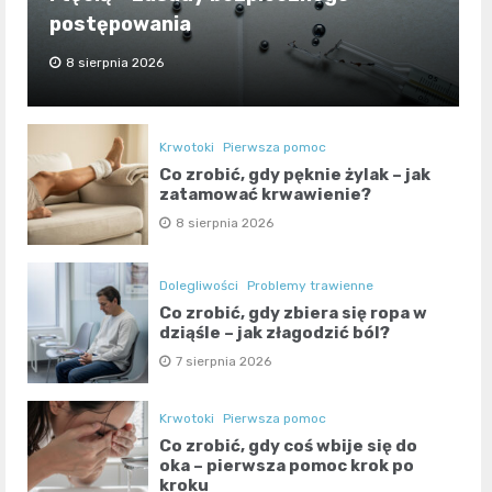
postępowania
8 sierpnia 2026
Krwotoki
Pierwsza pomoc
Co zrobić, gdy pęknie żylak – jak
zatamować krwawienie?
8 sierpnia 2026
Dolegliwości
Problemy trawienne
Co zrobić, gdy zbiera się ropa w
dziąśle – jak złagodzić ból?
7 sierpnia 2026
Krwotoki
Pierwsza pomoc
Co zrobić, gdy coś wbije się do
oka – pierwsza pomoc krok po
kroku