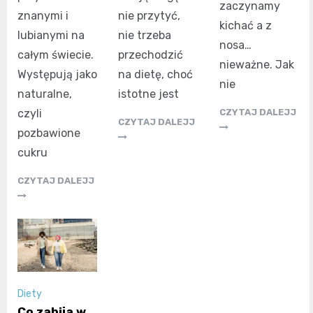
zaczynamy
znanymi i
nie przytyć,
kichać a z
lubianymi na
nie trzeba
nosa…
całym świecie.
przechodzić
nieważne. Jak
Występują jako
na dietę, choć
nie
naturalne,
istotne jest
CZYTAJ DALEJJ
czyli
CZYTAJ DALEJJ
pozbawione
cukru
CZYTAJ DALEJJ
Diety
Co zabija w