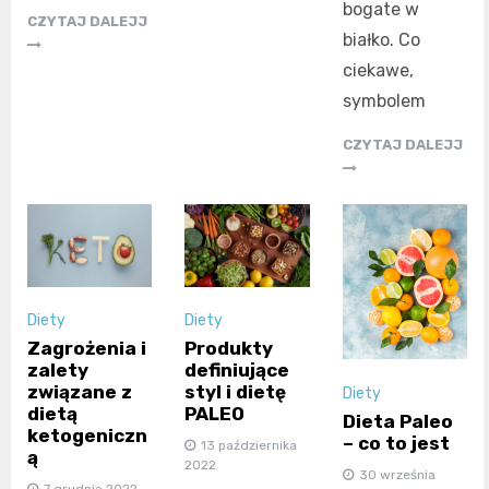
bogate w
CZYTAJ DALEJJ
białko. Co
ciekawe,
symbolem
CZYTAJ DALEJJ
Diety
Diety
Zagrożenia i
Produkty
zalety
definiujące
związane z
styl i dietę
Diety
dietą
PALEO
Dieta Paleo
ketogeniczn
– co to jest
13 października
ą
2022
30 września