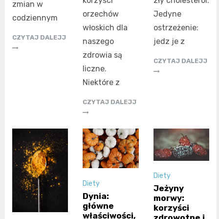
korzyści
zły cholesterol.
zmian w
orzechów
Jedyne
codziennym
włoskich dla
ostrzeżenie:
CZYTAJ DALEJJ
naszego
jedz je z
zdrowia są
CZYTAJ DALEJJ
liczne.
Niektóre z
CZYTAJ DALEJJ
Diety
Diety
Jeżyny
Dynia:
morwy:
główne
korzyści
właściwości,
zdrowotne i