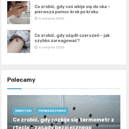
Co zrobić, gdy coś wbije się do oka –
pierwsza pomoc krok po kroku
6 sierpnia 2026
Co zrobić, gdy użądli szerszeń – jak
szybko zareagować?
6 sierpnia 2026
Polecamy
KRWOTOKI
PIERWSZA POMOC
Co zrobić, gdy rozbije się termometr z
rtęcią – zasady bezpiecznego