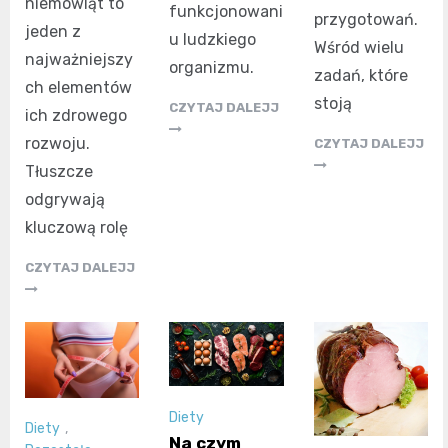
niemowląt to
funkcjonowani
przygotowań.
jeden z
u ludzkiego
Wśród wielu
najważniejszy
organizmu.
zadań, które
ch elementów
stoją
CZYTAJ DALEJJ
ich zdrowego
rozwoju.
CZYTAJ DALEJJ
Tłuszcze
odgrywają
kluczową rolę
CZYTAJ DALEJJ
Diety
Diety
,
Na czym