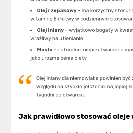
Olej rzepakowy
– ma korzystny stosun
witaminę E i łatwy w codziennym stosowan
Olej lniany
– wyjątkowo bogaty w kwasy
wrażliwy na utlenianie
Masło
– naturalne, nieprzetwarzane masł
jako urozmaicenie diety
Olej lniany dla niemowlaka powinien by
względu na szybkie jełczenie, najlepiej 
tygodni po otwarciu.
Jak prawidłowo stosować oleje 