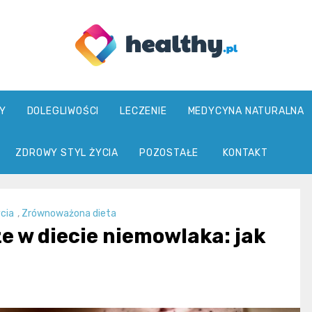
healthy.pl
Y
DOLEGLIWOŚCI
LECZENIE
MEDYCYNA NATURALNA
ZDROWY STYL ŻYCIA
POZOSTAŁE
KONTAKT
cia
,
Zrównoważona dieta
ze w diecie niemowlaka: jak