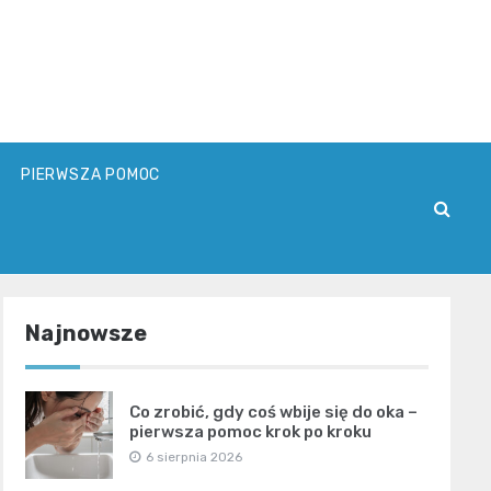
PIERWSZA POMOC
Najnowsze
Co zrobić, gdy coś wbije się do oka –
pierwsza pomoc krok po kroku
6 sierpnia 2026