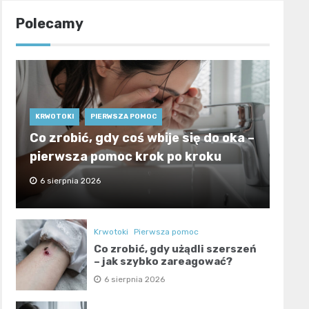
Polecamy
KRWOTOKI
PIERWSZA POMOC
Co zrobić, gdy coś wbije się do oka –
pierwsza pomoc krok po kroku
6 sierpnia 2026
Krwotoki
Pierwsza pomoc
Co zrobić, gdy użądli szerszeń
– jak szybko zareagować?
6 sierpnia 2026