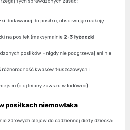
trzegaj tych sprawdzonych zasad:
eczki dodawanej do posiłku, obserwując reakcję
zki na posiłek (maksymalnie
2-3 łyżeczki
dzonych posiłków – nigdy nie podgrzewaj ani nie
ić różnorodność kwasów tłuszczowych i
iejscu (olej lniany zawsze w lodówce)
w posiłkach niemowlaka
ie zdrowych olejów do codziennej diety dziecka: