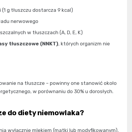
(1 g tłuszczu dostarcza 9 kcal)
kładu nerwowego
zczalnych w tłuszczach (A, D, E, K)
asy tłuszczowe (NNKT)
, których organizm nie
wanie na tłuszcze – powinny one stanowić około
getycznego, w porównaniu do 30% u dorosłych.
ze do diety niemowlaka?
enia wyłącznie mlekiem (matki lub modyfikowanym),