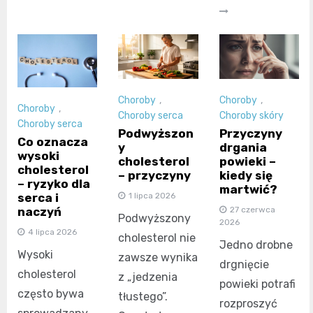
Choroby
,
Choroby
,
Choroby
,
Choroby serca
Choroby skóry
Choroby serca
Podwyższon
Przyczyny
Co oznacza
y
drgania
wysoki
cholesterol
powieki –
cholesterol
– przyczyny
kiedy się
– ryzyko dla
martwić?
serca i
1 lipca 2026
naczyń
27 czerwca
Podwyższony
2026
4 lipca 2026
cholesterol nie
Jedno drobne
Wysoki
zawsze wynika
drgnięcie
cholesterol
z „jedzenia
powieki potrafi
często bywa
tłustego”.
rozproszyć