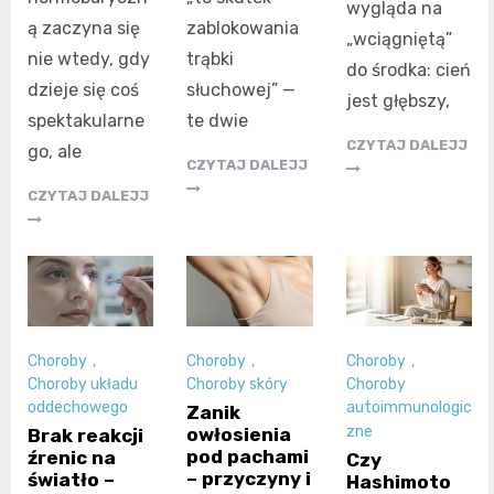
wygląda na
ą zaczyna się
zablokowania
„wciągniętą”
nie wtedy, gdy
trąbki
do środka: cień
dzieje się coś
słuchowej” —
jest głębszy,
spektakularne
te dwie
CZYTAJ DALEJJ
go, ale
CZYTAJ DALEJJ
CZYTAJ DALEJJ
Choroby
,
Choroby
,
Choroby
,
Choroby układu
Choroby skóry
Choroby
oddechowego
autoimmunologic
Zanik
zne
owłosienia
Brak reakcji
pod pachami
źrenic na
Czy
– przyczyny i
światło –
Hashimoto