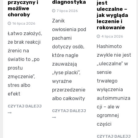
diagnostyka
przyczyny i
jest
możliwe
uleczalne –
7 lipca 2026
choroby
jak wygląda
Zanik
leczenie i
16 lipca 2026
rokowanie
owłosienia pod
Łatwo założyć,
4 lipca 2026
pachami
że brak reakcji
Hashimoto
dotyczy osób,
źrenic na
zwykle nie jest
które nagle
światło to „po
„uleczalne” w
zauważają
prostu
sensie
„łyse placki”,
zmęczenie”,
trwałego
wyraźne
stres albo
wyłączenia
przerzedzenie
efekt
autoimmuniza
albo całkowity
cji – ale w
CZYTAJ DALEJJ
CZYTAJ DALEJJ
ogromnej
części
CZYTAJ DALEJJ