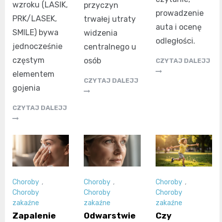
wzroku (LASIK,
przyczyn
prowadzenie
PRK/LASEK,
trwałej utraty
auta i ocenę
SMILE) bywa
widzenia
odległości.
jednocześnie
centralnego u
częstym
osób
CZYTAJ DALEJJ
elementem
CZYTAJ DALEJJ
gojenia
CZYTAJ DALEJJ
Choroby
,
Choroby
,
Choroby
,
Choroby
Choroby
Choroby
zakaźne
zakaźne
zakaźne
Zapalenie
Odwarstwie
Czy