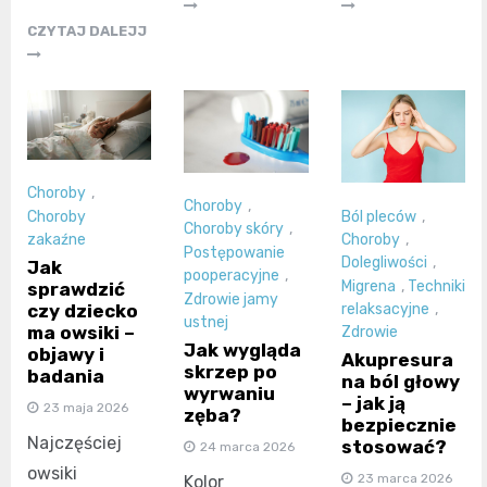
CZYTAJ DALEJJ
Choroby
,
Choroby
,
Choroby
Ból pleców
,
Choroby skóry
,
zakaźne
Choroby
,
Postępowanie
Dolegliwości
,
Jak
pooperacyjne
,
Migrena
,
Techniki
sprawdzić
Zdrowie jamy
czy dziecko
relaksacyjne
,
ustnej
ma owsiki –
Zdrowie
Jak wygląda
objawy i
Akupresura
skrzep po
badania
na ból głowy
wyrwaniu
– jak ją
23 maja 2026
zęba?
bezpiecznie
Najczęściej
stosować?
24 marca 2026
owsiki
23 marca 2026
Kolor