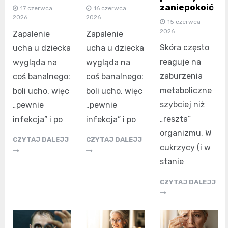
zaniepokoić
17 czerwca
16 czerwca
2026
2026
15 czerwca
2026
Zapalenie
Zapalenie
Skóra często
ucha u dziecka
ucha u dziecka
reaguje na
wygląda na
wygląda na
zaburzenia
coś banalnego:
coś banalnego:
metaboliczne
boli ucho, więc
boli ucho, więc
szybciej niż
„pewnie
„pewnie
„reszta”
infekcja” i po
infekcja” i po
organizmu. W
CZYTAJ DALEJJ
CZYTAJ DALEJJ
cukrzycy (i w
stanie
CZYTAJ DALEJJ