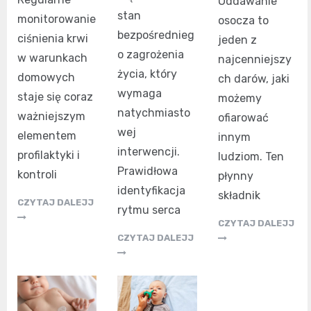
Oddawanie
stan
monitorowanie
osocza to
bezpośrednieg
ciśnienia krwi
jeden z
o zagrożenia
w warunkach
najcenniejszy
życia, który
domowych
ch darów, jaki
wymaga
staje się coraz
możemy
natychmiasto
ważniejszym
ofiarować
wej
elementem
innym
interwencji.
profilaktyki i
ludziom. Ten
Prawidłowa
kontroli
płynny
identyfikacja
składnik
CZYTAJ DALEJJ
rytmu serca
CZYTAJ DALEJJ
CZYTAJ DALEJJ