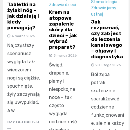
Stomatologia
,
Tabletki na
Zdrowie dzieci
Zdrowie jamy
żylaki nóg –
Krem na
ustnej
jak działają i
atopowe
kiedy
Jak
zapalenie
pomagają?
rozpoznać,
skóry dla
czy ząb jest
dzieci – jak
4 marca 2026
do leczenia
wybrać
kanałowego
Najczęstszy
preparat?
– objawy i
scenariusz
3 marca 2026
diagnostyka
wygląda tak:
Świąd,
28 lutego 2026
wieczorem
drapanie,
Ból zęba
nogi są ciężkie,
plamy i
potrafi
spuchnięte,
niespokojne
skutecznie
żyły zaczynają
noce – tak
sparaliżować
się uwypuklać,
często
codzienne
a w
wygląda
funkcjonowani
codzienność
CZYTAJ DALEJJ
e, ale nie każdy
dziecka z