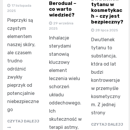
Berodual –
tytanu w
17 listopada
co warto
kosmetykac
2025
wiedzieć?
h – czy jest
Pieprzyki są
bezpieczny?
29 września
częstym
2025
28 lipca 2025
elementem
Inhalacje
Dwutlenek
naszej skóry,
sterydami
tytanu to
ale czasem
stanowią
substancja,
trudno
kluczowy
która od lat
odróżnić
element
budzi
zwykły
leczenia wielu
kontrowersje
pieprzyk od
schorzeń
w przemyśle
potencjalnie
układu
kosmetyczny
niebezpieczne
oddechowego.
m. Z jednej
go
Ich
strony
skuteczność w
CZYTAJ DALEJJ
CZYTAJ DALEJJ
terapii astmy,