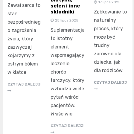
17 lipca 2025
Zawał serca to
selen i inne
składniki
Ząbkowanie to
stan
naturalny
25 lipca 2025
bezpośrednieg
proces, który
Suplementacja
o zagrożenia
może być
to istotny
życia, który
trudny
element
zazwyczaj
zarówno dla
wspomagający
kojarzymy z
dziecka, jak i
leczenie
ostrym bólem
dla rodziców.
chorób
w klatce
tarczycy, który
CZYTAJ DALEJJ
CZYTAJ DALEJJ
wzbudza wiele
pytań wśród
pacjentów.
Właściwie
CZYTAJ DALEJJ