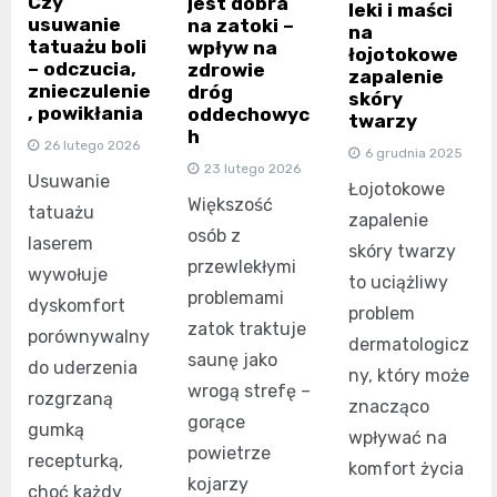
Czy
jest dobra
leki i maści
usuwanie
na zatoki –
na
tatuażu boli
wpływ na
łojotokowe
– odczucia,
zdrowie
zapalenie
znieczulenie
dróg
skóry
, powikłania
oddechowyc
twarzy
h
26 lutego 2026
6 grudnia 2025
23 lutego 2026
Usuwanie
Łojotokowe
Większość
tatuażu
zapalenie
osób z
laserem
skóry twarzy
przewlekłymi
wywołuje
to uciążliwy
problemami
dyskomfort
problem
zatok traktuje
porównywalny
dermatologicz
saunę jako
do uderzenia
ny, który może
wrogą strefę –
rozgrzaną
znacząco
gorące
gumką
wpływać na
powietrze
recepturką,
komfort życia
kojarzy
choć każdy