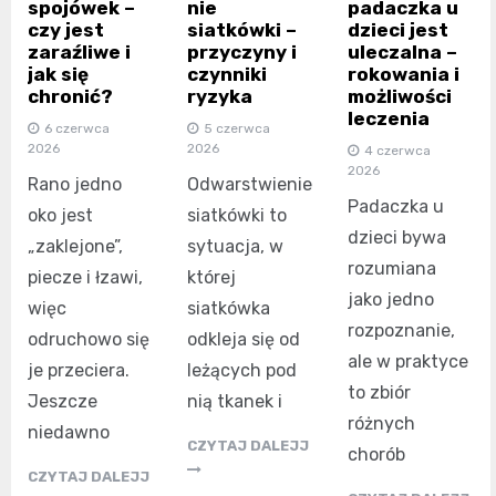
spojówek –
nie
padaczka u
czy jest
siatkówki –
dzieci jest
zaraźliwe i
przyczyny i
uleczalna –
jak się
czynniki
rokowania i
chronić?
ryzyka
możliwości
leczenia
6 czerwca
5 czerwca
2026
2026
4 czerwca
2026
Rano jedno
Odwarstwienie
Padaczka u
oko jest
siatkówki to
dzieci bywa
„zaklejone”,
sytuacja, w
rozumiana
piecze i łzawi,
której
jako jedno
więc
siatkówka
rozpoznanie,
odruchowo się
odkleja się od
ale w praktyce
je przeciera.
leżących pod
to zbiór
Jeszcze
nią tkanek i
różnych
niedawno
CZYTAJ DALEJJ
chorób
CZYTAJ DALEJJ