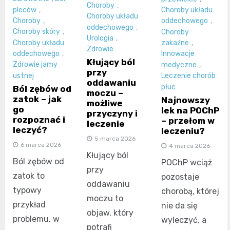
Choroby
,
pleców
,
Choroby układu
Choroby układu
Choroby
,
oddechowego
,
oddechowego
,
Choroby skóry
,
Choroby
Urologia
,
Choroby układu
zakaźne
,
Zdrowie
oddechowego
,
Innowacje
Kłujący ból
Zdrowie jamy
medyczne
,
przy
ustnej
Leczenie chorób
oddawaniu
płuc
Ból zębów od
moczu –
zatok – jak
Najnowszy
możliwe
go
lek na POChP
przyczyny i
rozpoznać i
– przełom w
leczenie
leczyć?
leczeniu?
5 marca 2026
6 marca 2026
4 marca 2026
Kłujący ból
Ból zębów od
POChP wciąż
przy
zatok to
pozostaje
oddawaniu
typowy
chorobą, której
moczu to
przykład
nie da się
objaw, który
problemu, w
wyleczyć, a
potrafi