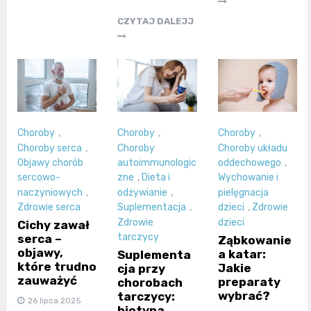
CZYTAJ DALEJJ
Choroby
,
Choroby
,
Choroby
,
Choroby serca
,
Choroby
Choroby układu
Objawy chorób
autoimmunologic
oddechowego
,
sercowo-
zne
,
Dieta i
Wychowanie i
naczyniowych
,
odżywianie
,
pielęgnacja
Zdrowie serca
Suplementacja
,
dzieci
,
Zdrowie
Zdrowie
dzieci
Cichy zawał
tarczycy
serca –
Ząbkowanie
objawy,
a katar:
Suplementa
które trudno
Jakie
cja przy
zauważyć
preparaty
chorobach
wybrać?
tarczycy:
26 lipca 2025
biotyna,