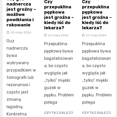
Czy
Czy
nadnercza
przepuklina
przepuklina
jest groźny –
pępkowa
pępkowa
możliwe
jest groźna –
jest groźna –
powikłania i
kiedy iść do
kiedy iść do
rokowanie
lekarza?
lekarza?
30 maja 2026
23 maja 2026
23 maja 2026
Guz
Przepuklina
Przepuklina
nadnercza
pępkowa bywa
pępkowa bywa
bywa
bagatelizowan
bagatelizowan
wykrywany
a, bo często
a, bo często
przypadkiem w
wygląda jak
wygląda jak
tomografii lub
„tylko” miękki
„tylko” miękki
rezonansie i
guzek w
guzek w
często jest
pępku. Problem
pępku. Problem
zmianą
polega
polega
łagodną.
CZYTAJ DALEJJ
CZYTAJ DALEJJ
Konkretna