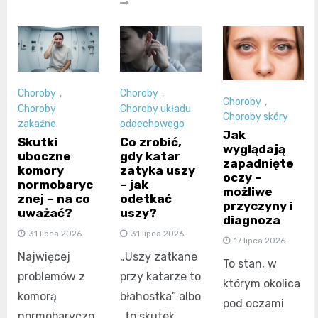
Choroby
,
Choroby
,
Choroby
,
Choroby
Choroby układu
Choroby skóry
zakaźne
oddechowego
Jak
Skutki
Co zrobić,
wyglądają
uboczne
gdy katar
zapadnięte
komory
zatyka uszy
oczy –
normobaryc
– jak
możliwe
znej – na co
odetkać
przyczyny i
uważać?
uszy?
diagnoza
31 lipca 2026
31 lipca 2026
17 lipca 2026
Najwięcej
„Uszy zatkane
To stan, w
problemów z
przy katarze to
którym okolica
komorą
błahostka” albo
pod oczami
normobaryczn
„to skutek