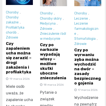
Choroby
,
Choroby
,
Choroby
,
Choroby
Choroby skóry
,
Leczenie
,
zakaźne
,
Medycyna
,
Leczenie
Profilaktyka
Zdrowie
,
farmakologiczn
chorób
,
Znieczulenie i ból
e
,
Zdrowie
w medycynie
Stomatologia
,
Czy
Zdrowie
Czy po
zapaleniem
narkozie
Czy po
ucha można
wypadają
wyrwaniu
się zarazić –
włosy –
zęba można
drogi
możliwe
wychodzić
zakażenia i
skutki
na dwór –
profilaktyka
uboczne
zasady
znieczulenia
bezpieczneg
19 marca 2026
o gojenia
18 marca 2026
Wiele osób
17 marca 2026
Pytanie o
uważa, że
Wychodzenie
związek
zapalenie ucha
na zewnątrz
między