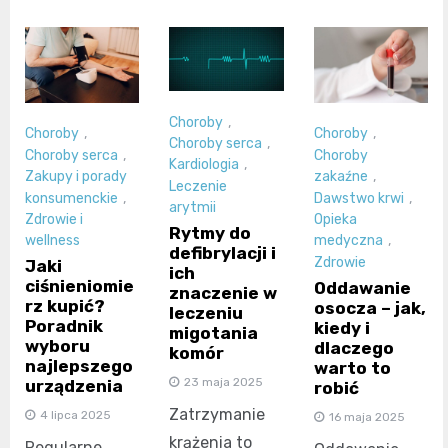
Choroby
,
Choroby
,
Choroby
,
Choroby serca
,
Choroby serca
,
Choroby
Kardiologia
,
Zakupy i porady
zakaźne
,
Leczenie
konsumenckie
,
Dawstwo krwi
,
arytmii
Zdrowie i
Opieka
Rytmy do
wellness
medyczna
,
defibrylacji i
Zdrowie
Jaki
ich
ciśnieniomie
Oddawanie
znaczenie w
rz kupić?
osocza – jak,
leczeniu
Poradnik
kiedy i
migotania
wyboru
dlaczego
komór
najlepszego
warto to
23 maja 2025
urządzenia
robić
Zatrzymanie
4 lipca 2025
16 maja 2025
krążenia to
Regularne