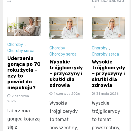
CZYTAJ DALEJJ
Choroby
,
Choroby
,
Choroby
,
Choroby serca
Choroby serca
Choroby serca
Uderzenia
Wysokie
Wysokie
gorąca po 70
trójglicerydy
trójglicerydy
roku życia –
– przyczyny i
– przyczyny i
czy to
skutki dla
skutki dla
powód do
zdrowia
zdrowia
niepokoju?
1 czerwca 2026
31 maja 2026
2 czerwca
2026
Wysokie
Wysokie
Uderzenia
trójglicerydy
trójglicerydy
gorąca kojarzą
to temat
to temat
się z
powszechny,
powszechny,