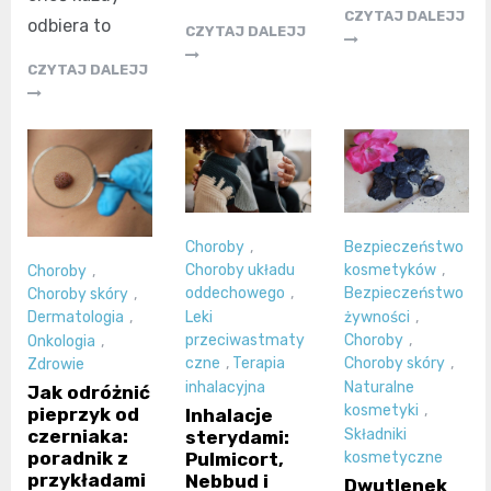
CZYTAJ DALEJJ
odbiera to
CZYTAJ DALEJJ
CZYTAJ DALEJJ
Choroby
,
Bezpieczeństwo
Choroby układu
kosmetyków
,
Choroby
,
oddechowego
,
Bezpieczeństwo
Choroby skóry
,
Leki
żywności
,
Dermatologia
,
przeciwastmaty
Choroby
,
Onkologia
,
czne
,
Terapia
Choroby skóry
,
Zdrowie
inhalacyjna
Naturalne
Jak odróżnić
kosmetyki
,
pieprzyk od
Inhalacje
Składniki
czerniaka:
sterydami:
poradnik z
Pulmicort,
kosmetyczne
przykładami
Nebbud i
Dwutlenek