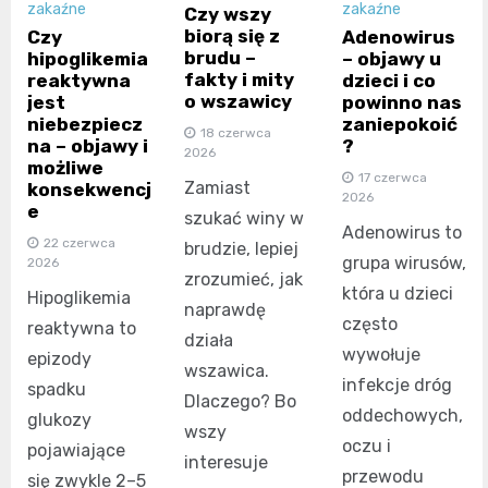
zakaźne
zakaźne
Czy wszy
biorą się z
Czy
Adenowirus
brudu –
hipoglikemia
– objawy u
fakty i mity
reaktywna
dzieci i co
o wszawicy
jest
powinno nas
niebezpiecz
zaniepokoić
18 czerwca
na – objawy i
?
2026
możliwe
17 czerwca
Zamiast
konsekwencj
2026
e
szukać winy w
Adenowirus to
22 czerwca
brudzie, lepiej
grupa wirusów,
2026
zrozumieć, jak
która u dzieci
Hipoglikemia
naprawdę
często
reaktywna to
działa
wywołuje
epizody
wszawica.
infekcje dróg
spadku
Dlaczego? Bo
oddechowych,
glukozy
wszy
oczu i
pojawiające
interesuje
przewodu
się zwykle 2–5