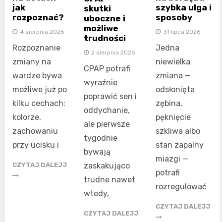
jak
szybka ulga i
skutki
rozpoznać?
sposoby
uboczne i
możliwe
4 sierpnia 2026
31 lipca 2026
trudności
Rozpoznanie
Jedna
2 sierpnia 2026
zmiany na
niewielka
CPAP potrafi
wardze bywa
zmiana —
wyraźnie
możliwe już po
odsłonięta
poprawić sen i
kilku cechach:
zębina,
oddychanie,
kolorze,
pęknięcie
ale pierwsze
zachowaniu
szkliwa albo
tygodnie
przy ucisku i
stan zapalny
bywają
miazgi —
zaskakująco
CZYTAJ DALEJJ
potrafi
trudne nawet
rozregulować
wtedy,
CZYTAJ DALEJJ
CZYTAJ DALEJJ