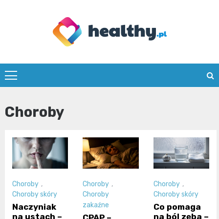
Skip
to
content
healthy.pl
Choroby
Choroby
,
Choroby
,
Choroby
,
Choroby skóry
Choroby
Choroby skóry
zakaźne
Naczyniak
Co pomaga
na ustach –
na ból zęba –
CPAP –