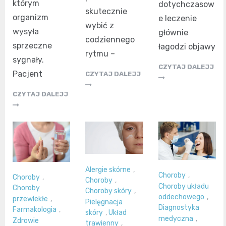
którym
dotychczasow
skutecznie
organizm
e leczenie
wybić z
wysyła
głównie
codziennego
sprzeczne
łagodzi objawy
rytmu –
sygnały.
CZYTAJ DALEJJ
Pacjent
CZYTAJ DALEJJ
CZYTAJ DALEJJ
Alergie skórne
,
Choroby
,
Choroby
,
Choroby
,
Choroby układu
Choroby
Choroby skóry
,
oddechowego
,
przewlekłe
,
Pielęgnacja
Diagnostyka
Farmakologia
,
skóry
,
Układ
medyczna
,
Zdrowie
trawienny
,