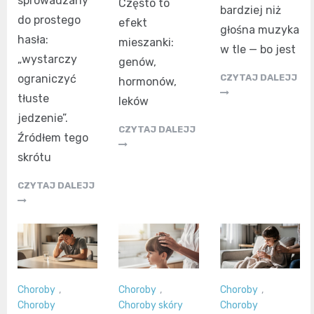
sprowadzany
Często to
bardziej niż
do prostego
efekt
głośna muzyka
hasła:
mieszanki:
w tle — bo jest
„wystarczy
genów,
ograniczyć
CZYTAJ DALEJJ
hormonów,
tłuste
leków
jedzenie”.
CZYTAJ DALEJJ
Źródłem tego
skrótu
CZYTAJ DALEJJ
Choroby
,
Choroby
,
Choroby
,
Choroby
Choroby skóry
Choroby