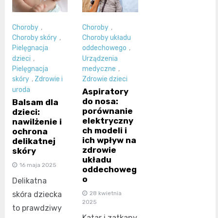
Choroby
,
Choroby
,
Choroby skóry
,
Choroby układu
Pielęgnacja
oddechowego
,
dzieci
,
Urządzenia
Pielęgnacja
medyczne
,
skóry
,
Zdrowie i
Zdrowie dzieci
uroda
Aspiratory
do nosa:
Balsam dla
porównanie
dzieci:
elektryczny
nawilżenie i
ch modeli i
ochrona
ich wpływ na
delikatnej
zdrowie
skóry
układu
16 maja 2025
oddechoweg
o
Delikatna
skóra dziecka
28 kwietnia
2025
to prawdziwy
Katar i zatkany