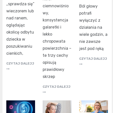
„sprawdza się”
ciemnowiśnio
Ból głowy
wieczorem lub
wy,
potrafi
nad ranem,
konsystencja
wyłączyć z
oglądając
galaretki i
działania na
okolicę odbytu
lekko
wiele godzin, a
dziecka w
chropowata
nie zawsze
poszukiwaniu
powierzchnia –
jest pod ręką
cienkich,
te trzy cechy
CZYTAJ DALEJJ
opisują
CZYTAJ DALEJJ
prawidłowy
skrzep
CZYTAJ DALEJJ