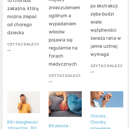
to choroba
po ekstrakcji
znieczuleniem
zakaźna, którą
zęba budzi
ogólnym a
można złapać
wiele
wypadaniem
od chorego
wątpliwości:
włosów
dziecka
świeża rana w
pojawia się
CZYTAJ DALEJJ
jamie ustnej
regularnie na
wymaga
forach
medycznych
CZYTAJ DALEJJ
CZYTAJ DALEJJ
Choroby
,
Ból i dolegliwości
Choroby
Ból pleców
,
zdrowotne
,
Ból
przewlekłe
,