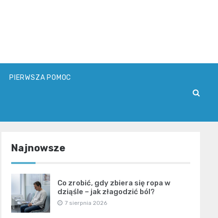
PIERWSZA POMOC
Najnowsze
Co zrobić, gdy zbiera się ropa w
dziąśle – jak złagodzić ból?
7 sierpnia 2026