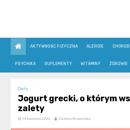
Skip
to
content
AKTYWNOŚĆ FIZYCZNA
ALERGIE
CHOROB
PSYCHIKA
SUPLEMENTY
WITAMINY
ZDROWIE
Diety
Jogurt grecki, o którym w
zalety
19 kwietnia 2022
Ewelina Brzezińska