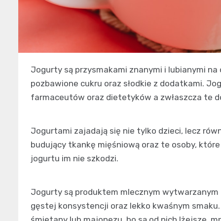
Jogurty są przysmakami znanymi i lubianymi na c
pozbawione cukru oraz słodkie z dodatkami. Jogu
farmaceutów oraz dietetyków a zwłaszcza te dob
Jogurtami zajadają się nie tylko dzieci, lecz ró
budujący tkankę mięśniową oraz te osoby, któr
jogurtu im nie szkodzi.
Jogurty są produktem mlecznym wytwarzanym z m
gęstej konsystencji oraz lekko kwaśnym smaku.
śmietany lub majonezu, bo są od nich lżejsze, mn