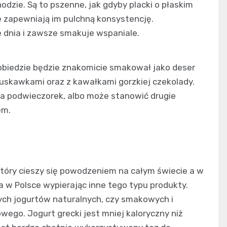
odzie. Są to pszenne, jak gdyby placki o płaskim
e zapewniają im pulchną konsystencję.
 dnia i zawsze smakuje wspaniale.
 obiedzie będzie znakomicie smakował jako deser
ruskawkami oraz z kawałkami gorzkiej czekolady.
na podwieczorek, albo może stanowić drugie
em.
który cieszy się powodzeniem na całym świecie a w
 w Polsce wypierając inne tego typu produkty.
ch jogurtów naturalnych, czy smakowych i
ego. Jogurt grecki jest mniej kaloryczny niż