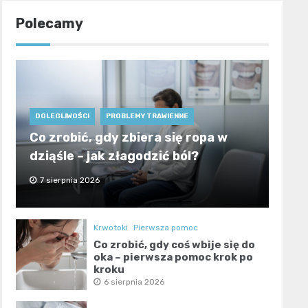
Polecamy
DOLEGLIWOŚCI
PROBLEMY TRAWIENNE
Co zrobić, gdy zbiera się ropa w
dziąśle – jak złagodzić ból?
7 sierpnia 2026
Krwotoki
Pierwsza pomoc
Co zrobić, gdy coś wbije się do
oka – pierwsza pomoc krok po
kroku
6 sierpnia 2026