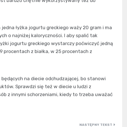
est bardzo chętnie wykorzystywany tez do
a jedna łyżka jogurtu greckiego waży 20 gram i ma
ych o najniżej kaloryczności. I aby spalić tak
łyżki jogurtu greckiego wystarczy poćwiczyć jedną
9 procentach z białka, w 25 procentach z
b będących na diecie odchudzającej, bo stanowi
któw. Sprawdzi się też w diecie u ludzi z
b z innymi schorzeniami, kiedy to trzeba uważać