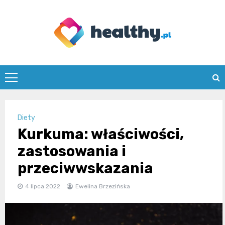
Skip
to
content
healthy.pl
Diety
Kurkuma: właściwości,
zastosowania i
przeciwwskazania
4 lipca 2022
Ewelina Brzezińska