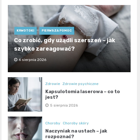
KRWOTOKI
PIERWSZA POMOC
Co zrobić, gdy użądli szerszeń – jak
szybko zareagować?
6 sierpnia 2026
Zdrowie
Zdrowie psychiczne
Kapsulotomia laserowa – co to
jest?
5 sierpnia 2026
Choroby
Choroby skóry
Naczyniak na ustach – jak
rozpoznać?