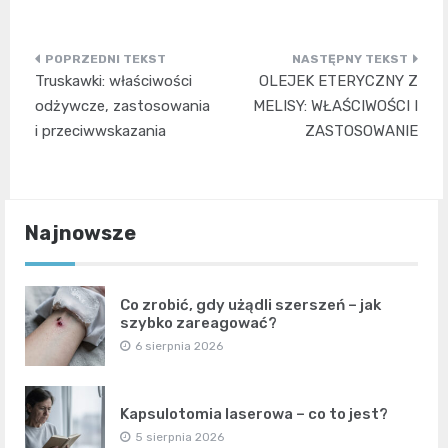
Nawigacja
Truskawki: właściwości
OLEJEK ETERYCZNY Z
wpisu
odżywcze, zastosowania
MELISY: WŁAŚCIWOŚCI I
i przeciwwskazania
ZASTOSOWANIE
Najnowsze
Co zrobić, gdy użądli szerszeń – jak
szybko zareagować?
6 sierpnia 2026
Kapsulotomia laserowa – co to jest?
5 sierpnia 2026