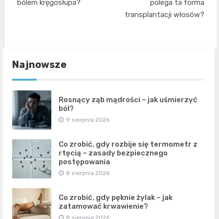
wpisu
bólem kręgosłupa?
polega ta forma
transplantacji włosów?
Najnowsze
Rosnący ząb mądrości – jak uśmierzyć
ból?
9 sierpnia 2026
Co zrobić, gdy rozbije się termometr z
rtęcią – zasady bezpiecznego
postępowania
8 sierpnia 2026
Co zrobić, gdy pęknie żylak – jak
zatamować krwawienie?
8 sierpnia 2026