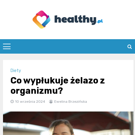
Skip
to
content
healthy.pl
Diety
Co wypłukuje żelazo z
organizmu?
10 września 2024
Ewelina Brzezińska