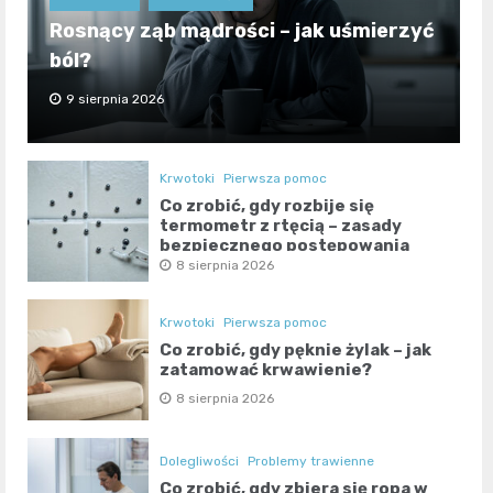
Rosnący ząb mądrości – jak uśmierzyć
ból?
9 sierpnia 2026
Krwotoki
Pierwsza pomoc
Co zrobić, gdy rozbije się
termometr z rtęcią – zasady
bezpiecznego postępowania
8 sierpnia 2026
Krwotoki
Pierwsza pomoc
Co zrobić, gdy pęknie żylak – jak
zatamować krwawienie?
8 sierpnia 2026
Dolegliwości
Problemy trawienne
Co zrobić, gdy zbiera się ropa w