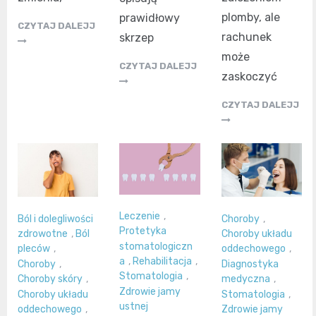
plomby, ale
prawidłowy
CZYTAJ DALEJJ
rachunek
skrzep
może
CZYTAJ DALEJJ
zaskoczyć
CZYTAJ DALEJJ
Leczenie
,
Ból i dolegliwości
Choroby
,
Protetyka
zdrowotne
,
Ból
Choroby układu
stomatologiczn
pleców
,
oddechowego
,
a
,
Rehabilitacja
,
Choroby
,
Diagnostyka
Stomatologia
,
Choroby skóry
,
medyczna
,
Zdrowie jamy
Choroby układu
Stomatologia
,
ustnej
oddechowego
,
Zdrowie jamy