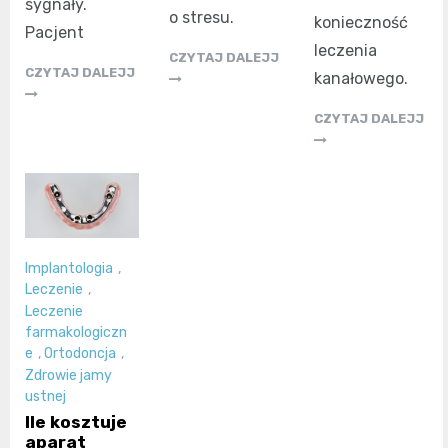
sygnały.
o stresu.
konieczność
Pacjent
leczenia
CZYTAJ DALEJJ
CZYTAJ DALEJJ
kanałowego.
CZYTAJ DALEJJ
Implantologia
,
Leczenie
,
Leczenie
farmakologiczn
e
,
Ortodoncja
,
Zdrowie jamy
ustnej
Ile kosztuje
aparat