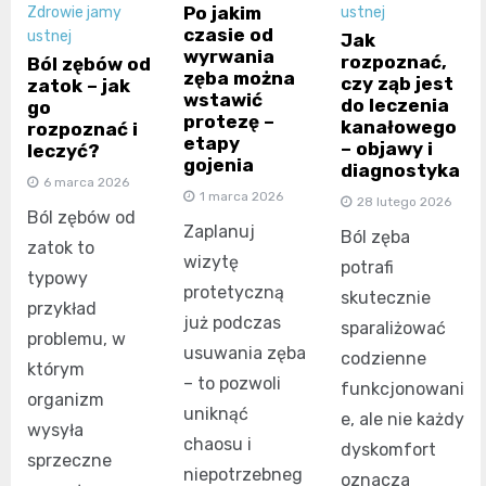
Po jakim
Zdrowie jamy
ustnej
czasie od
ustnej
Jak
wyrwania
rozpoznać,
Ból zębów od
zęba można
czy ząb jest
zatok – jak
wstawić
do leczenia
go
protezę –
kanałowego
rozpoznać i
etapy
– objawy i
leczyć?
gojenia
diagnostyka
6 marca 2026
1 marca 2026
28 lutego 2026
Ból zębów od
Zaplanuj
Ból zęba
zatok to
wizytę
potrafi
typowy
protetyczną
skutecznie
przykład
już podczas
sparaliżować
problemu, w
usuwania zęba
codzienne
którym
– to pozwoli
funkcjonowani
organizm
uniknąć
e, ale nie każdy
wysyła
chaosu i
dyskomfort
sprzeczne
niepotrzebneg
oznacza