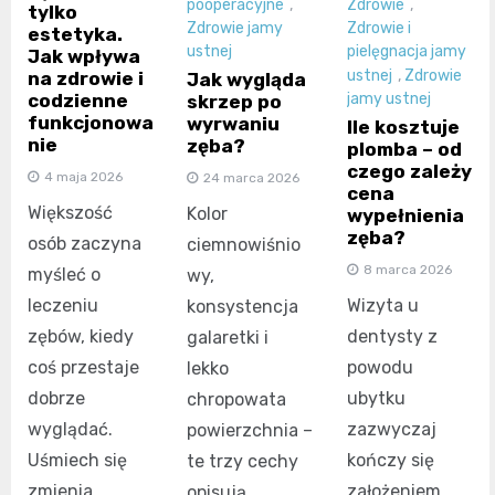
pooperacyjne
,
Zdrowie
,
tylko
Zdrowie jamy
Zdrowie i
estetyka.
ustnej
pielęgnacja jamy
Jak wpływa
ustnej
,
Zdrowie
na zdrowie i
Jak wygląda
codzienne
jamy ustnej
skrzep po
funkcjonowa
wyrwaniu
Ile kosztuje
nie
zęba?
plomba – od
czego zależy
4 maja 2026
24 marca 2026
cena
Większość
Kolor
wypełnienia
zęba?
osób zaczyna
ciemnowiśnio
8 marca 2026
myśleć o
wy,
leczeniu
Wizyta u
konsystencja
zębów, kiedy
dentysty z
galaretki i
coś przestaje
powodu
lekko
dobrze
ubytku
chropowata
wyglądać.
zazwyczaj
powierzchnia –
Uśmiech się
kończy się
te trzy cechy
zmienia,
założeniem
opisują