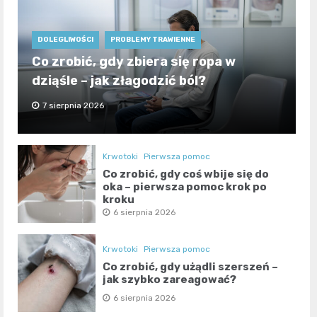
DOLEGLIWOŚCI
PROBLEMY TRAWIENNE
Co zrobić, gdy zbiera się ropa w
dziąśle – jak złagodzić ból?
7 sierpnia 2026
Krwotoki
Pierwsza pomoc
Co zrobić, gdy coś wbije się do
oka – pierwsza pomoc krok po
kroku
6 sierpnia 2026
Krwotoki
Pierwsza pomoc
Co zrobić, gdy użądli szerszeń –
jak szybko zareagować?
6 sierpnia 2026