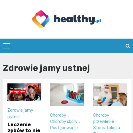
Skip
to
content
healthy.pl
Zdrowie jamy ustnej
Zdrowie jamy
Choroby
,
Choroby
ustnej
Choroby skóry
,
przewlekłe
,
Leczenie
Postępowanie
Stomatologia
,
zębów to nie