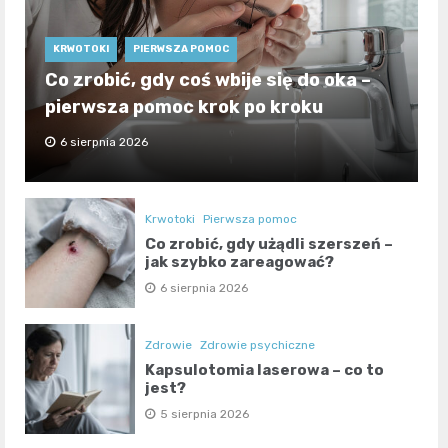
KRWOTOKI
PIERWSZA POMOC
Co zrobić, gdy coś wbije się do oka –
pierwsza pomoc krok po kroku
6 sierpnia 2026
Krwotoki
Pierwsza pomoc
Co zrobić, gdy użądli szerszeń –
jak szybko zareagować?
6 sierpnia 2026
Zdrowie
Zdrowie psychiczne
Kapsulotomia laserowa – co to
jest?
5 sierpnia 2026