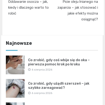
Oddawanie osocza – jak,
Picie oleju lnianego na
wpisu
kiedy i dlaczego warto to
zaparcia – jak stosować i
robić
jakie efekty można
osiągnąć?
Najnowsze
Co zrobić, gdy coś wbije się do oka –
pierwsza pomoc krok po kroku
6 sierpnia 2026
Co zrobić, gdy użądli szerszeń – jak
szybko zareagować?
6 sierpnia 2026