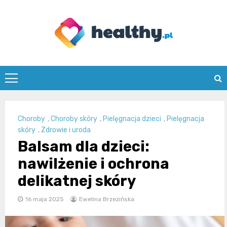
Skip
to
content
healthy.pl
Choroby
,
Choroby skóry
,
Pielęgnacja dzieci
,
Pielęgnacja
skóry
,
Zdrowie i uroda
Balsam dla dzieci:
nawilżenie i ochrona
delikatnej skóry
16 maja 2025
Ewelina Brzezińska