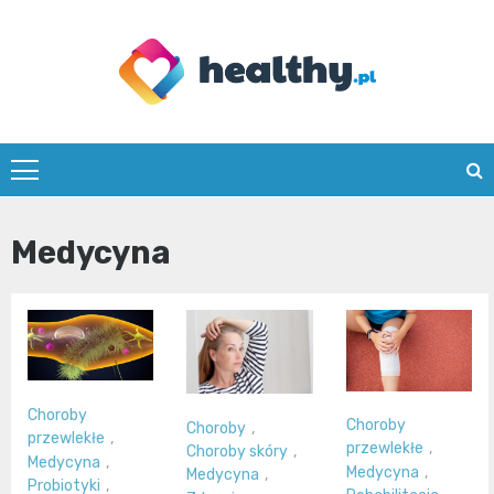
Skip
to
content
healthy.pl
Medycyna
Choroby
Choroby
Choroby
,
przewlekłe
,
przewlekłe
,
Choroby skóry
,
Medycyna
,
Medycyna
,
Medycyna
,
Probiotyki
,