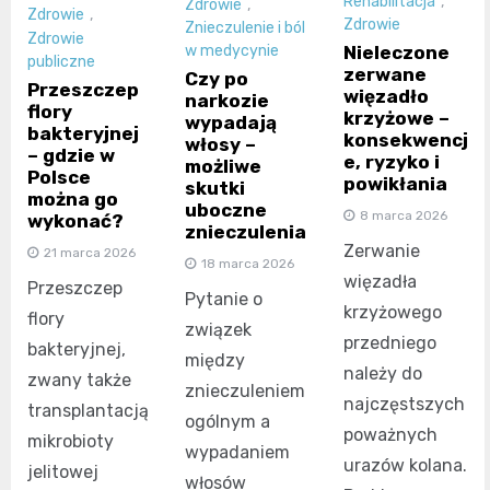
Rehabilitacja
,
Zdrowie
,
Zdrowie
,
Zdrowie
Znieczulenie i ból
Zdrowie
Nieleczone
w medycynie
publiczne
zerwane
Czy po
Przeszczep
więzadło
narkozie
flory
krzyżowe –
wypadają
bakteryjnej
konsekwencj
włosy –
– gdzie w
e, ryzyko i
możliwe
Polsce
powikłania
skutki
można go
uboczne
8 marca 2026
wykonać?
znieczulenia
Zerwanie
21 marca 2026
18 marca 2026
więzadła
Przeszczep
Pytanie o
krzyżowego
flory
związek
przedniego
bakteryjnej,
między
należy do
zwany także
znieczuleniem
najczęstszych
transplantacją
ogólnym a
poważnych
mikrobioty
wypadaniem
urazów kolana.
jelitowej
włosów