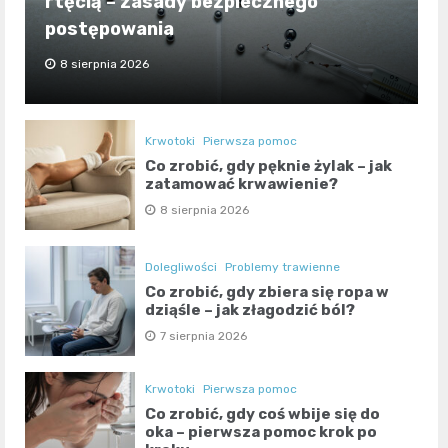
rtęcią – zasady bezpiecznego
postępowania
8 sierpnia 2026
Krwotoki
Pierwsza pomoc
Co zrobić, gdy pęknie żylak – jak
zatamować krwawienie?
8 sierpnia 2026
Dolegliwości
Problemy trawienne
Co zrobić, gdy zbiera się ropa w
dziąśle – jak złagodzić ból?
7 sierpnia 2026
Krwotoki
Pierwsza pomoc
Co zrobić, gdy coś wbije się do
oka – pierwsza pomoc krok po