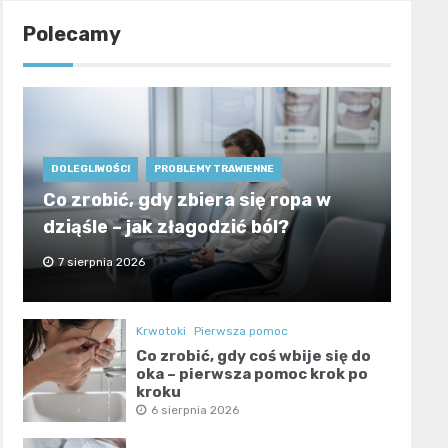
Polecamy
DOLEGLIWOŚCI
PROBLEMY TRAWIENNE
Co zrobić, gdy zbiera się ropa w
dziąśle – jak złagodzić ból?
7 sierpnia 2026
Krwotoki
Pierwsza pomoc
Co zrobić, gdy coś wbije się do
oka – pierwsza pomoc krok po
kroku
6 sierpnia 2026