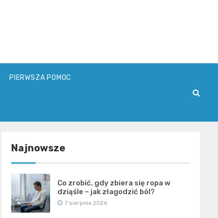
PIERWSZA POMOC
Najnowsze
Co zrobić, gdy zbiera się ropa w
dziąśle – jak złagodzić ból?
7 sierpnia 2026