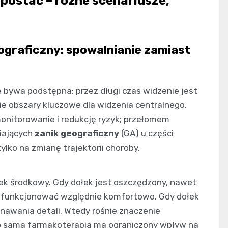
postać – różne scenariusze,
eograficzny: spowalnianie zamiast
e bywa podstępna: przez długi czas widzenie jest
ie obszary kluczowe dla widzenia centralnego.
onitorowanie i redukcję ryzyk; przełomem
niających
zanik geograficzny
(GA) u części
tylko na zmianę trajektorii choroby.
łek środkowy. Gdy dołek jest oszczędzony, nawet
o funkcjonować względnie komfortowo. Gdy dołek
znawania detali. Wtedy rośnie znaczenie
, bo sama farmakoterapia ma ograniczony wpływ na