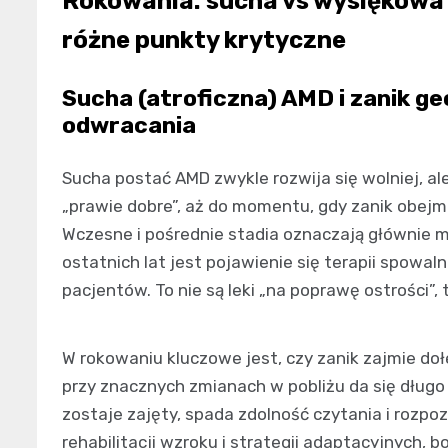
Rokowania: sucha vs wysiękowa 
różne punkty krytyczne
Sucha (atroficzna) AMD i zanik g
odwracania
Sucha postać AMD zwykle rozwija się wolniej, al
„prawie dobre”, aż do momentu, gdy zanik obejm
Wczesne i pośrednie stadia oznaczają głównie m
ostatnich lat jest pojawienie się terapii spowal
pacjentów. To nie są leki „na poprawę ostrości”, 
W rokowaniu kluczowe jest, czy zanik zajmie do
przy znacznych zmianach w pobliżu da się dług
zostaje zajęty, spada zdolność czytania i rozpo
rehabilitacji wzroku i strategii adaptacyjnych