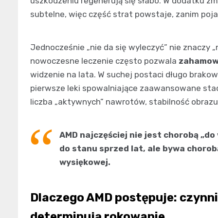
uszkodzeniu regenerują się słabo. W dodatku zm
subtelne, więc część strat powstaje, zanim poja
Jednocześnie „nie da się wyleczyć” nie znaczy „
nowoczesne leczenie często pozwala
zahamowa
widzenie na lata. W suchej postaci długo brakow
pierwsze leki spowalniające zaawansowane stadi
liczba „aktywnych” nawrotów, stabilność obrazu
AMD najczęściej nie jest chorobą „do
do stanu sprzed lat, ale bywa choro
wysiękowej.
Dlaczego AMD postępuje: czynni
determinują rokowanie