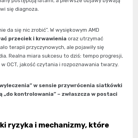
iany postępują latami, a pierwsze objawy bywają
wi się diagnoza.
nie da się nic zrobić”. W wysiękowym AMD
ć przeciek i krwawienia
oraz utrzymać
ało terapii przyczynowych, ale pojawiły się
a. Realna miara sukcesu to dziś: tempo progresji,
 w OCT, jakość czytania i rozpoznawania twarzy.
 wyleczenia” w sensie przywrócenia siatkówki
bą „do kontrolowania” – zwłaszcza w postaci
ki ryzyka i mechanizmy, które