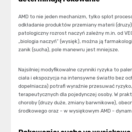
AMD to nie jeden mechanizm, tylko splot procesó
odkładanie produktów przemiany materii (druzy)
patologiczny rozrost naczyń zależny m.in. od VEG
„biologia naczyń” (wysięk), można ją farmakolo
zanik (sucha), pole manewru jest mniejsze.
Najsilniej modyfikowalne czynniki ryzyka to paleni
ciała i ekspozycja na intensywne światło bez o
dopełniacza) potrafi wyraźnie przesuwać ryzyko
terapeutycznych dla pojedynczej osoby. W prak
choroby (druzy duże, zmiany barwnikowe), obecn
środkowego oraz – w wysiękowym AMD – dynamiki