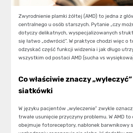
Zwyrodnienie plamki żółtej (AMD) to jedna z głó
centralnego u osób starszych. Pytanie „czy moż
dotyczy delikatnych, wyspecjalizowanych struktu
się łatwo „odwrócić”. W praktyce chodzi więc o t
odzyskać część funkcji widzenia i jak długo ut
wszystkim od postaci AMD (sucha vs wysiękowa)
Co właściwie znaczy „wyleczyć” 
siatkówki
W języku pacjentów „wyleczenie” zwykle oznacza
trwałe usunięcie przyczyny problemu. W AMD to 
obejmuje fotoreceptory, nabłonek barwnikowy si