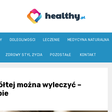
healthy.pl
Y
DOLEGLIWOŚCI
LECZENIE
MEDYCYNA NATURALNA
ZDROWY STYL ŻYCIA
POZOSTAŁE
KONTAKT
ółtej można wyleczyć –
pie