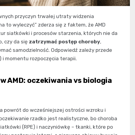
wnych przyczyn trwałej utraty widzenia
na to wyleczyć” zderza się z faktem, że AMD
r siatkówki i procesów starzenia, których nie da
o, czy da się
zatrzymać postęp choroby
,
rzymać samodzielność. Odpowiedź zależy przede
 i momentu rozpoczęcia terapii.
w AMD: oczekiwania vs biologia
 powrót do wcześniejszej ostrości wzroku i
oczekiwanie rzadko jest realistyczne, bo choroba
atkówki (RPE) i naczyniówkę – tkanki, które po