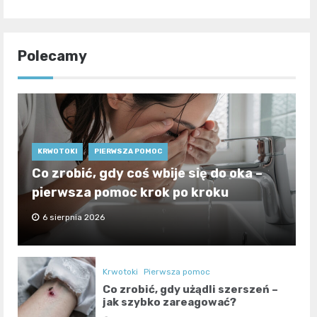
Polecamy
KRWOTOKI
PIERWSZA POMOC
Co zrobić, gdy coś wbije się do oka –
pierwsza pomoc krok po kroku
6 sierpnia 2026
Krwotoki
Pierwsza pomoc
Co zrobić, gdy użądli szerszeń –
jak szybko zareagować?