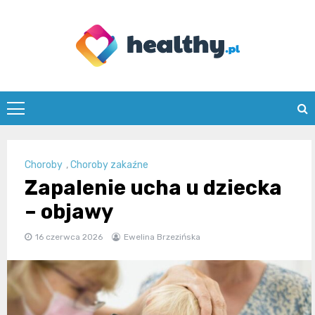
Skip
to
content
healthy.pl
Choroby
,
Choroby zakaźne
Zapalenie ucha u dziecka
– objawy
16 czerwca 2026
Ewelina Brzezińska