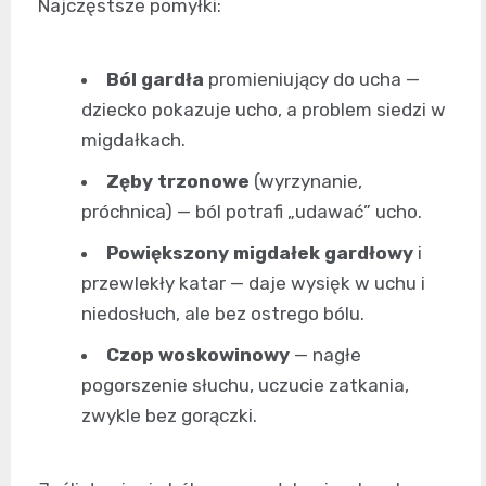
Najczęstsze pomyłki:
Ból gardła
promieniujący do ucha —
dziecko pokazuje ucho, a problem siedzi w
migdałkach.
Zęby trzonowe
(wyrzynanie,
próchnica) — ból potrafi „udawać” ucho.
Powiększony migdałek gardłowy
i
przewlekły katar — daje wysięk w uchu i
niedosłuch, ale bez ostrego bólu.
Czop woskowinowy
— nagłe
pogorszenie słuchu, uczucie zatkania,
zwykle bez gorączki.