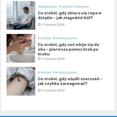
Dolegliwości
Problemy trawienne
Co zrobić, gdy zbiera się ropa w
dziąśle – jak złagodzić ból?
7 sierpnia 2026
Krwotoki
Pierwsza pomoc
Co zrobić, gdy coś wbije się do
oka – pierwsza pomoc krok po
kroku
6 sierpnia 2026
Krwotoki
Pierwsza pomoc
Co zrobić, gdy użądli szerszeń –
jak szybko zareagować?
6 sierpnia 2026