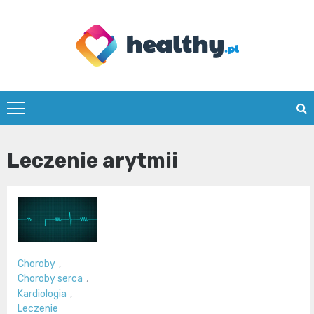
Skip
to
content
healthy.pl
Leczenie arytmii
Choroby
,
Choroby serca
,
Kardiologia
,
Leczenie