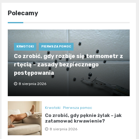
Polecamy
KRWOTOKI
PIERWSZA POMOC
Co zrobić, gdy rozbije się termometr z
rtęcią – zasady bezpiecznego
postępowania
8 sierpnia 2026
Krwotoki
Pierwsza pomoc
Co zrobić, gdy pęknie żylak – jak
zatamować krwawienie?
8 sierpnia 2026