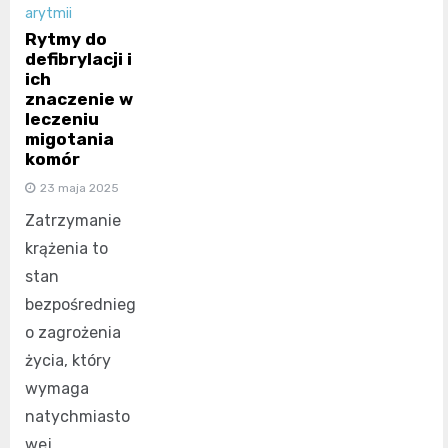
arytmii
Rytmy do
defibrylacji i
ich
znaczenie w
leczeniu
migotania
komór
23 maja 2025
Zatrzymanie
krążenia to
stan
bezpośrednieg
o zagrożenia
życia, który
wymaga
natychmiasto
wej