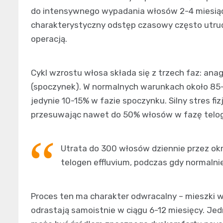
do intensywnego wypadania włosów 2-4 miesiąc
charakterystyczny odstęp czasowy często utru
operacją.
Cykl wzrostu włosa składa się z trzech faz: anag
(spoczynek). W normalnych warunkach około 85-
jedynie 10-15% w fazie spoczynku. Silny stres f
przesuwając nawet do 50% włosów w fazę telo
Utrata do 300 włosów dziennie przez okre
telogen effluvium, podczas gdy normaln
Proces ten ma charakter odwracalny – mieszki 
odrastają samoistnie w ciągu 6-12 miesięcy. Je