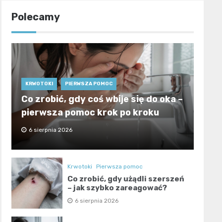
Polecamy
KRWOTOKI
PIERWSZA POMOC
Co zrobić, gdy coś wbije się do oka –
pierwsza pomoc krok po kroku
6 sierpnia 2026
Krwotoki
Pierwsza pomoc
Co zrobić, gdy użądli szerszeń
– jak szybko zareagować?
6 sierpnia 2026