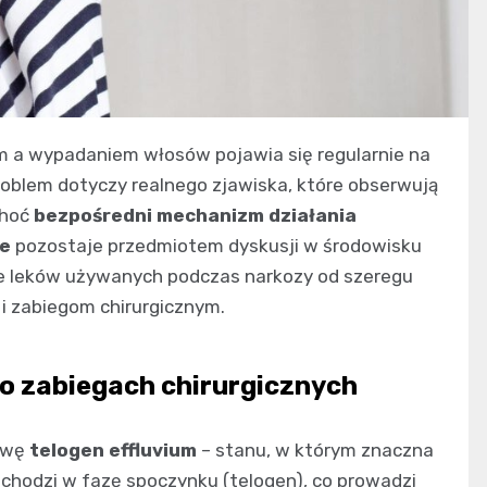
m a wypadaniem włosów pojawia się regularnie na
roblem dotyczy realnego zjawiska, które obserwują
choć
bezpośredni mechanizm działania
we
pozostaje przedmiotem dyskusji w środowisku
ie leków używanych podczas narkozy od szeregu
 i zabiegom chirurgicznym.
 zabiegach chirurgicznych
azwę
telogen effluvium
– stanu, w którym znaczna
hodzi w fazę spoczynku (telogen), co prowadzi