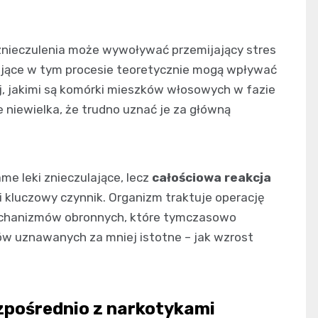
znieczulenia może wywoływać przemijający stres
ające w tym procesie teoretycznie mogą wpływać
j, jakimi są komórki mieszków włosowych w fazie
e niewielka, że trudno uznać je za główną
me leki znieczulające, lecz
całościowa reakcja
 kluczowy czynnik. Organizm traktuje operację
mechanizmów obronnych, które tymczasowo
ów uznawanych za mniej istotne – jak wzrost
zpośrednio z narkotykami