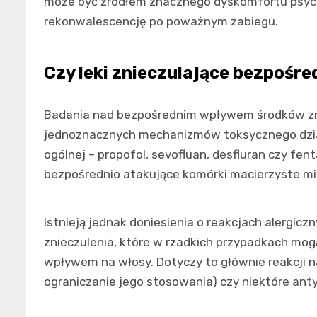
może być źródłem znacznego dyskomfortu psychi
rekonwalescencję po poważnym zabiegu.
Czy leki znieczulające bezpośre
Badania nad bezpośrednim wpływem środków zni
jednoznacznych mechanizmów toksycznego dział
ogólnej – propofol, sevofluan, desfluran czy fe
bezpośrednio atakujące komórki macierzyste 
Istnieją jednak doniesienia o reakcjach alergic
znieczulenia, które w rzadkich przypadkach mo
wpływem na włosy. Dotyczy to głównie reakcji n
ograniczanie jego stosowania) czy niektóre anty