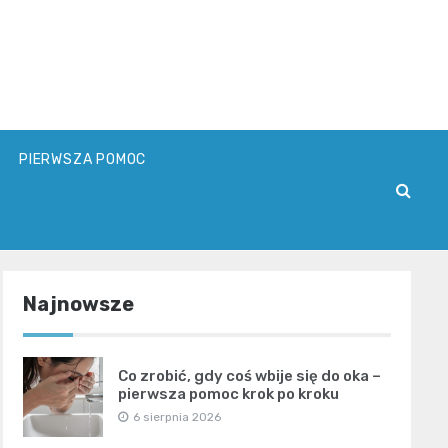
PIERWSZA POMOC
Najnowsze
Co zrobić, gdy coś wbije się do oka –
pierwsza pomoc krok po kroku
6 sierpnia 2026