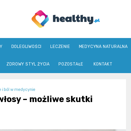
healthy.pl
Y
DOLEGLIWOŚCI
LECZENIE
MEDYCYNA NATURALNA
ZDROWY STYL ŻYCIA
POZOSTAŁE
KONTAKT
e i ból w medycynie
włosy – możliwe skutki