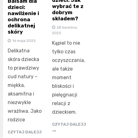
dzieci: Jak
Balsam dla
wybrać te z
dzieci:
dobrym
nawilżenie i
składem?
ochrona
delikatnej
28 kwietnia
skóry
2025
16 maja 2025
Kąpiel to nie
Delikatna
tylko czas
skóra dziecka
oczyszczania,
to prawdziwy
ale także
cud natury –
moment
miękka,
bliskości i
aksamitna i
pielęgnacji
niezwykle
relacji z
wrażliwa. Jako
dzieckiem.
rodzice
CZYTAJ DALEJJ
CZYTAJ DALEJJ