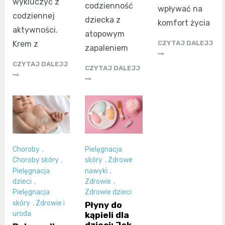
wykluczyć z
codzienność
wpływać na
codziennej
dziecka z
komfort życia
aktywności.
atopowym
CZYTAJ DALEJJ
Krem z
zapaleniem
CZYTAJ DALEJJ
CZYTAJ DALEJJ
Choroby
,
Pielęgnacja
Choroby skóry
,
skóry
,
Zdrowe
Pielęgnacja
nawyki
,
dzieci
,
Zdrowie
,
Pielęgnacja
Zdrowie dzieci
skóry
,
Zdrowie i
Płyny do
uroda
kąpieli dla