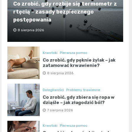
Co zrobić, gdy rozbije się termometr z
rtęcią – zasady bezpiecznego
postępowania
8 sierpnia 2026
Krwotoki
Pierwsza pomoc
Co zrobić, gdy pęknie żylak – jak
zatamować krwawienie?
8 sierpnia 2026
Dolegliwości
Problemy trawienne
Co zrobić, gdy zbiera się ropa w
dziąśle – jak złagodzić ból?
7 sierpnia 2026
Krwotoki
Pierwsza pomoc