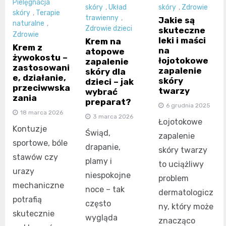
Pielęgnacja
skóry
,
Układ
skóry
,
Zdrowie
skóry
,
Terapie
trawienny
,
Jakie są
naturalne
,
Zdrowie dzieci
skuteczne
Zdrowie
leki i maści
Krem na
Krem z
na
atopowe
żywokostu –
łojotokowe
zapalenie
zastosowani
zapalenie
skóry dla
e, działanie,
skóry
dzieci – jak
przeciwwska
twarzy
wybrać
zania
preparat?
6 grudnia 2025
18 marca 2026
3 marca 2026
Łojotokowe
Kontuzje
Świąd,
zapalenie
sportowe, bóle
drapanie,
skóry twarzy
stawów czy
plamy i
to uciążliwy
urazy
niespokojne
problem
mechaniczne
noce – tak
dermatologicz
potrafią
często
ny, który może
skutecznie
wygląda
znacząco