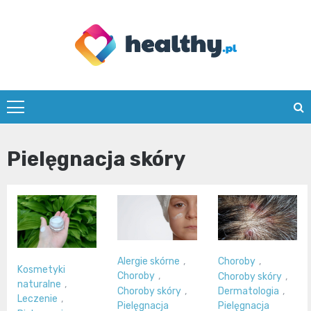
Skip
to
content
healthy.pl
Pielęgnacja skóry
Alergie skórne
,
Choroby
,
Kosmetyki
Choroby
,
Choroby skóry
,
naturalne
,
Choroby skóry
,
Dermatologia
,
Leczenie
,
Pielęgnacja
Pielęgnacja