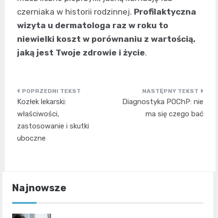
czerniaka w historii rodzinnej.
Profilaktyczna
wizyta u dermatologa raz w roku to
niewielki koszt w porównaniu z wartością,
jaką jest Twoje zdrowie i życie
.
Nawigacja
Kozłek lekarski:
Diagnostyka POChP: nie
wpisu
właściwości,
ma się czego bać
zastosowanie i skutki
uboczne
Najnowsze