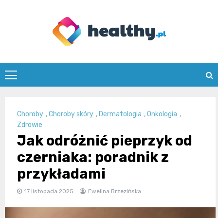
Skip
to
content
healthy.pl
Choroby
,
Choroby skóry
,
Dermatologia
,
Onkologia
,
Zdrowie
Jak odróżnić pieprzyk od
czerniaka: poradnik z
przykładami
17 listopada 2025
Ewelina Brzezińska