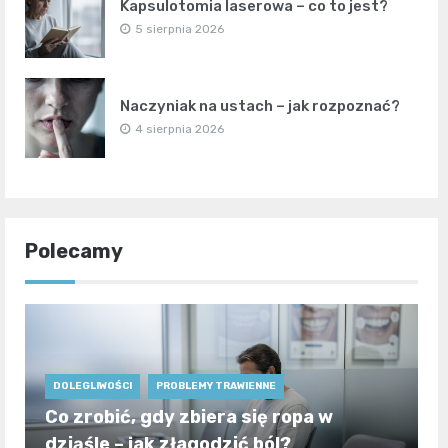
Kapsulotomia laserowa – co to jest?
5 sierpnia 2026
Naczyniak na ustach – jak rozpoznać?
4 sierpnia 2026
Polecamy
DOLEGLIWOŚCI
PROBLEMY TRAWIENNE
Co zrobić, gdy zbiera się ropa w
dziąśle – jak złagodzić ból?