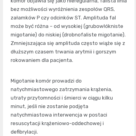
komór objawia się jako nieregularna, falista linia
bez możliwości wyróżnienia zespołów QRS,
załamków P czy odcinków ST. Amplituda fal
może być różna – od wysokiej (grubowłókniste
migotanie) do niskiej (drobnofaliste migotanie).
Zmniejszająca się amplituda często wiąże się z
dłuższym czasem trwania arytmii i gorszym
rokowaniem dla pacjenta.
Migotanie komór prowadzi do
natychmiastowego zatrzymania krążenia,
utraty przytomności i śmierci w ciągu kilku
minut, jeśli nie zostanie podjęta
natychmiastowa interwencja w postaci
resuscytacji krążeniowo-oddechowej i
defibrylacji.