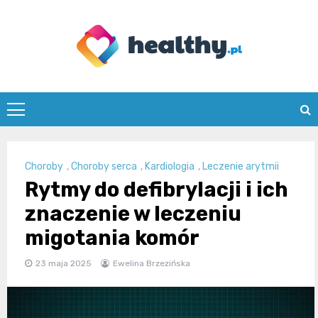
Skip
to
content
healthy.pl
Choroby
,
Choroby serca
,
Kardiologia
,
Leczenie arytmii
Rytmy do defibrylacji i ich
znaczenie w leczeniu
migotania komór
23 maja 2025
Ewelina Brzezińska