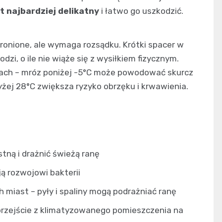
t najbardziej delikatny
i łatwo go uszkodzić.
ronione, ale wymaga rozsądku. Krótki spacer w
i, o ile nie wiąże się z wysiłkiem fizycznym.
kach – mróz poniżej -5°C może powodować skurcz
yżej 28°C zwiększa ryzyko obrzęku i krwawienia.
tną i drażnić świeżą ranę
ją rozwojowi bakterii
miast – pyły i spaliny mogą podrażniać ranę
rzejście z klimatyzowanego pomieszczenia na