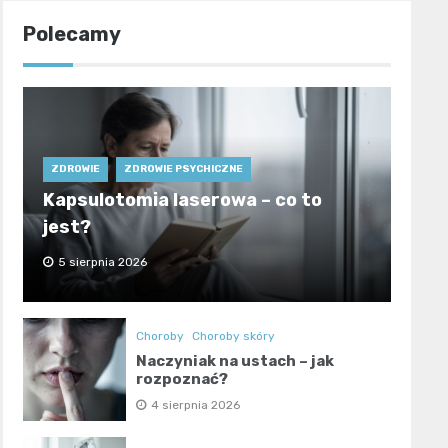
Polecamy
ZDROWIE
ZDROWIE PSYCHICZNE
Kapsulotomia laserowa – co to
jest?
5 sierpnia 2026
Choroby
Choroby skóry
Naczyniak na ustach – jak
rozpoznać?
4 sierpnia 2026