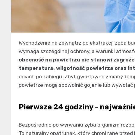
Wychodzenie na zewnątrz po ekstrakcji zęba bud
wymaga szczególnej ochrony, a warunki atmosf
obecność na powietrzu nie stanowi zagroże
temperatura, wilgotność powietrza oraz in
dniach po zabiegu. Zbyt gwałtowne zmiany tempe
powietrze mogą spowolnić gojenie lub wywołać 
Pierwsze 24 godziny – najważni
Bezpośrednio po wyrwaniu zęba organizm rozpoc
To naturalny opatrunek, który chroni ranę przed