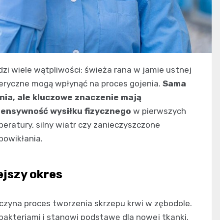
zi wiele wątpliwości: świeża rana w jamie ustnej
eryczne mogą wpłynąć na proces gojenia.
Sama
nia, ale kluczowe znaczenie mają
tensywność wysiłku fizycznego
w pierwszych
ratury, silny wiatr czy zanieczyszczone
powikłania.
ejszy okres
zyna proces tworzenia skrzepu krwi w zębodole.
 bakteriami i stanowi podstawę dla nowej tkanki.