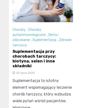
Choroby
,
Choroby
autoimmunologiczne
,
Dieta i
odżywianie
,
Suplementacja
,
Zdrowie
tarczycy
Suplementacja przy
chorobach tarczycy:
biotyna, selen i inne
składniki
25 lipca 2025
Suplementacja to istotny
element wspomagający leczenie
chorób tarczycy, który wzbudza
wiele pytań wśród pacjentów.
Właściwie