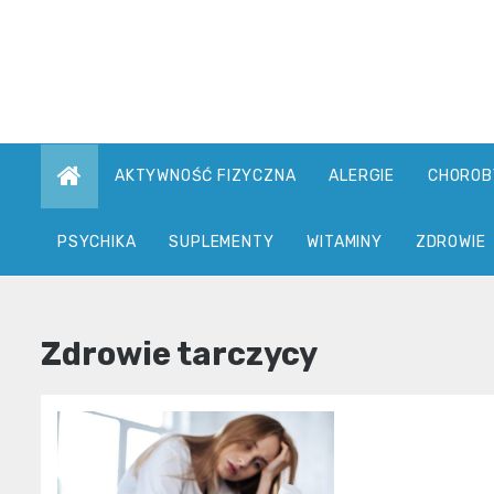
Skip
to
content
AKTYWNOŚĆ FIZYCZNA
ALERGIE
CHOROB
PSYCHIKA
SUPLEMENTY
WITAMINY
ZDROWIE
Zdrowie tarczycy