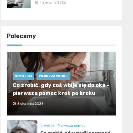
4 sierpnia 2026
Polecamy
KRWOTOKI
PIERWSZA POMOC
Co zrobić, gdy coś wbije się do oka –
pierwsza pomoc krok po kroku
6 sierpnia 2026
Krwotoki
Pierwsza pomoc
Co zrobić, gdy użądli szerszeń