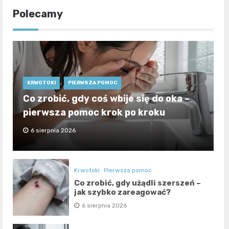
Polecamy
KRWOTOKI
PIERWSZA POMOC
Co zrobić, gdy coś wbije się do oka –
pierwsza pomoc krok po kroku
6 sierpnia 2026
Krwotoki
Pierwsza pomoc
Co zrobić, gdy użądli szerszeń –
jak szybko zareagować?
6 sierpnia 2026