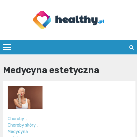
Skip
to
content
healthy.pl
Medycyna estetyczna
Choroby
,
Choroby skóry
,
Medycyna