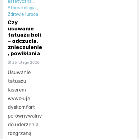
estetyczna
,
Stomatologia
,
Zdrowie i uroda
Czy
usuwanie
tatuażu boli
– odczucia,
znieczulenie
, powikłania
26 lutego 2026
Usuwanie
tatuażu
laserem
wywołuje
dyskomfort
porównywalny
do uderzenia
rozgrzaną