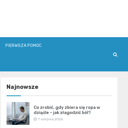
PIERWSZA POMOC
Najnowsze
Co zrobić, gdy zbiera się ropa w
dziąśle – jak złagodzić ból?
7 sierpnia 2026