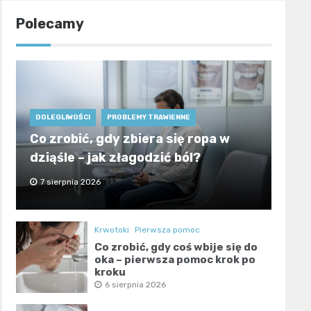
Polecamy
DOLEGLIWOŚCI
PROBLEMY TRAWIENNE
Co zrobić, gdy zbiera się ropa w
dziąśle – jak złagodzić ból?
7 sierpnia 2026
Krwotoki
Pierwsza pomoc
Co zrobić, gdy coś wbije się do
oka – pierwsza pomoc krok po
kroku
6 sierpnia 2026