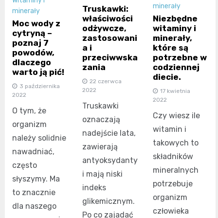
Witaminy i
minerały
Truskawki:
minerały
Niezbędne
właściwości
Moc wody z
witaminy i
odżywcze,
cytryną –
minerały,
zastosowani
poznaj 7
które są
a i
powodów,
potrzebne w
przeciwwska
dlaczego
codziennej
zania
warto ją pić!
diecie.
22 czerwca
3 października
2022
17 kwietnia
2022
2022
Truskawki
O tym, że
Czy wiesz ile
oznaczają
organizm
witamin i
nadejście lata,
należy solidnie
takowych to
zawierają
nawadniać,
składników
antyoksydanty
często
mineralnych
i mają niski
słyszymy. Ma
potrzebuje
indeks
to znacznie
organizm
glikemicznym.
dla naszego
człowieka
Po co zajadać