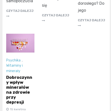
samopoczucia
dorosłego? Do
się
jego
CZYTAJ DALEJJ
CZYTAJ DALEJJ
CZYTAJ DALEJJ
Psychika
,
Witaminy i
minerały
Dobroczynn
y wpływ
minerałów
na zdrowie
przy
depresji
15 kwietnia