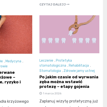
CZYTAJ DALEJJ
Leczenie
,
Protetyka
łe
,
Medycyna
,
stomatologiczna
,
Rehabilitacja
,
rowie
Stomatologia
,
Zdrowie jamy ustnej
zerwane
Po jakim czasie od wyrwania
yżowe –
zęba można wstawić
, ryzyko i
protezę – etapy gojenia
1 marca 2026
Zaplanuj wizytę protetyczną już
adła krzyżowego