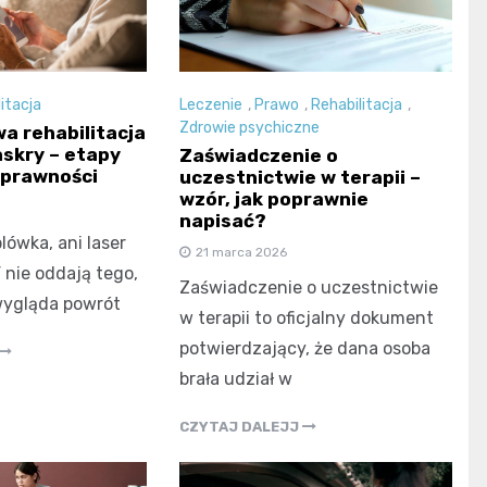
Leczenie
,
Prawo
,
Rehabilitacja
,
itacja
Zdrowie psychiczne
wa rehabilitacja
askry – etapy
Zaświadczenie o
sprawności
uczestnictwie w terapii –
wzór, jak poprawnie
napisać?
lówka, ani laser
21 marca 2026
 nie oddają tego,
Zaświadczenie o uczestnictwie
wygląda powrót
w terapii to oficjalny dokument
potwierdzający, że dana osoba
brała udział w
CZYTAJ DALEJJ