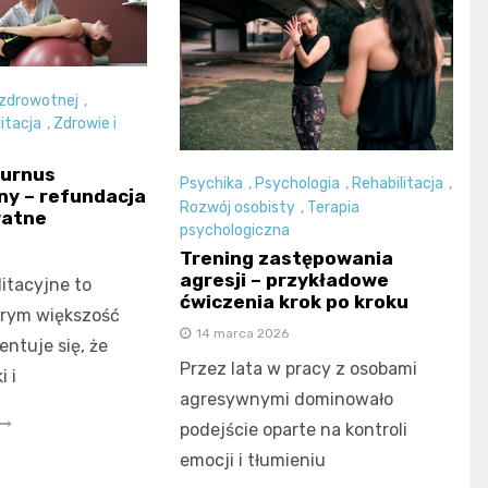
 zdrowotnej
,
itacja
,
Zdrowie i
turnus
Psychika
,
Psychologia
,
Rehabilitacja
,
jny – refundacja
Rozwój osobisty
,
Terapia
watne
psychologiczna
Trening zastępowania
agresji – przykładowe
itacyjne to
ćwiczenia krok po kroku
órym większość
14 marca 2026
entuje się, że
Przez lata w pracy z osobami
i i
agresywnymi dominowało
podejście oparte na kontroli
emocji i tłumieniu