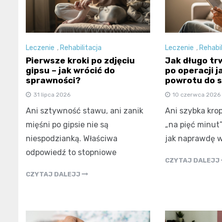
Leczenie
,
Rehabilitacja
Leczenie
,
Rehabil
Pierwsze kroki po zdjęciu
Jak długo tr
gipsu – jak wrócić do
po operacji j
sprawności?
powrotu do 
31 lipca 2026
10 czerwca 2026
Ani sztywność stawu, ani zanik
Ani szybka krop
mięśni po gipsie nie są
„na pięć minut”
niespodzianką. Właściwa
jak naprawdę 
odpowiedź to stopniowe
CZYTAJ DALEJJ
CZYTAJ DALEJJ