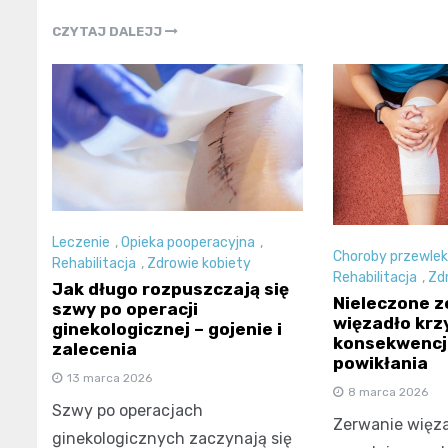
CZYTAJ DALEJJ
Leczenie
,
Opieka pooperacyjna
,
Choroby przewlek
Rehabilitacja
,
Zdrowie kobiety
Rehabilitacja
,
Zd
Jak długo rozpuszczają się
Nieleczone 
szwy po operacji
więzadło krz
ginekologicznej – gojenie i
konsekwencje
zalecenia
powikłania
13 marca 2026
8 marca 2026
Szwy po operacjach
Zerwanie więz
ginekologicznych zaczynają się