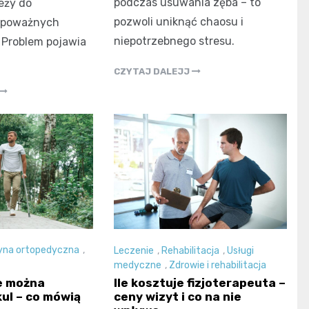
podczas usuwania zęba – to
eży do
pozwoli uniknąć chaosu i
 poważnych
niepotrzebnego stresu.
 Problem pojawia
CZYTAJ DALEJJ
na ortopedyczna
,
Leczenie
,
Rehabilitacja
,
Usługi
medyczne
,
Zdrowie i rehabilitacja
e można
Ile kosztuje fizjoterapeuta –
kul – co mówią
ceny wizyt i co na nie