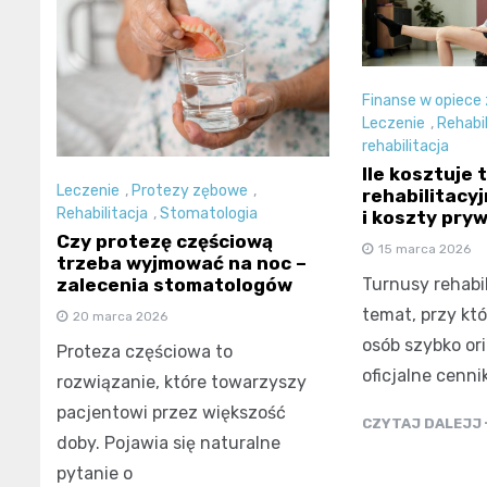
Finanse w opiece
Leczenie
,
Rehabil
rehabilitacja
Ile kosztuje 
Leczenie
,
Protezy zębowe
,
rehabilitacy
Rehabilitacja
,
Stomatologia
i koszty pry
Czy protezę częściową
15 marca 2026
trzeba wyjmować na noc –
zalecenia stomatologów
Turnusy rehabil
temat, przy kt
20 marca 2026
osób szybko ori
Proteza częściowa to
oficjalne cennik
rozwiązanie, które towarzyszy
pacjentowi przez większość
CZYTAJ DALEJJ
doby. Pojawia się naturalne
pytanie o