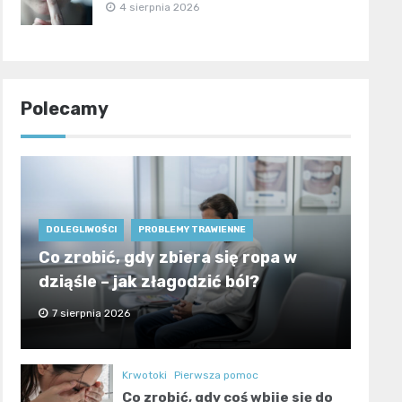
4 sierpnia 2026
Polecamy
DOLEGLIWOŚCI
PROBLEMY TRAWIENNE
Co zrobić, gdy zbiera się ropa w
dziąśle – jak złagodzić ból?
7 sierpnia 2026
Krwotoki
Pierwsza pomoc
Co zrobić, gdy coś wbije się do