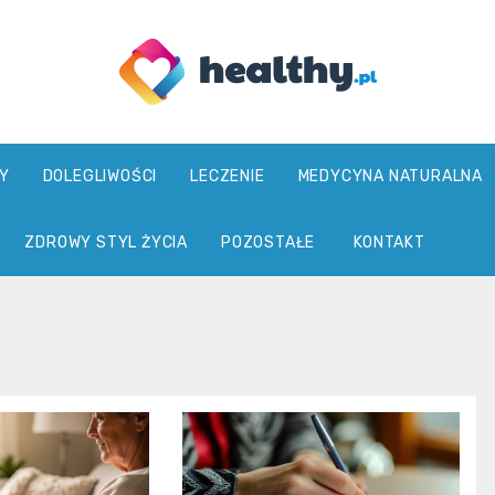
healthy.pl
Y
DOLEGLIWOŚCI
LECZENIE
MEDYCYNA NATURALNA
ZDROWY STYL ŻYCIA
POZOSTAŁE
KONTAKT