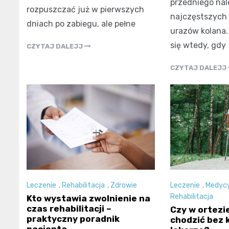
przedniego nal
rozpuszczać już w pierwszych
najczęstszych
dniach po zabiegu, ale pełne
urazów kolana.
się wtedy, gdy
CZYTAJ DALEJJ
CZYTAJ DALEJJ
Leczenie
,
Rehabilitacja
,
Zdrowie
Leczenie
,
Medycy
Rehabilitacja
Kto wystawia zwolnienie na
czas rehabilitacji –
Czy w ortezi
praktyczny poradnik
chodzić bez 