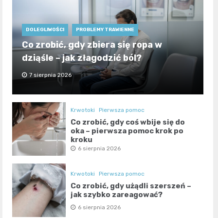
DOLEGLIWOŚCI
PROBLEMY TRAWIENNE
Co zrobić, gdy zbiera się ropa w
dziąśle – jak złagodzić ból?
7 sierpnia 2026
Krwotoki
Pierwsza pomoc
Co zrobić, gdy coś wbije się do
oka – pierwsza pomoc krok po
kroku
6 sierpnia 2026
Krwotoki
Pierwsza pomoc
Co zrobić, gdy użądli szerszeń –
jak szybko zareagować?
6 sierpnia 2026