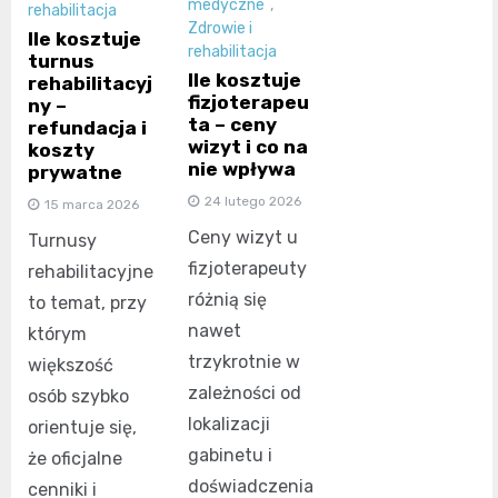
medyczne
,
rehabilitacja
Zdrowie i
Ile kosztuje
rehabilitacja
turnus
Ile kosztuje
rehabilitacyj
fizjoterapeu
ny –
ta – ceny
refundacja i
wizyt i co na
koszty
nie wpływa
prywatne
24 lutego 2026
15 marca 2026
Ceny wizyt u
Turnusy
fizjoterapeuty
rehabilitacyjne
różnią się
to temat, przy
nawet
którym
trzykrotnie w
większość
zależności od
osób szybko
lokalizacji
orientuje się,
gabinetu i
że oficjalne
doświadczenia
cenniki i