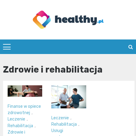
Skip
to
content
healthy.pl
Zdrowie i rehabilitacja
Finanse w opiece
zdrowotnej
,
Leczenie
,
Leczenie
,
Rehabilitacja
,
Rehabilitacja
,
Usługi
Zdrowie i