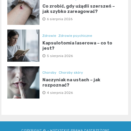
Co zrobić, gdy użądli szerszeń –
jak szybko zareagować?
6 sierpnia 2026
Zdrowie
Zdrowie psychiczne
Kapsulotomia laserowa – co to
jest?
5 sierpnia 2026
Choroby
Choroby skóry
Naczyniak na ustach – jak
rozpoznać?
4 sierpnia 2026
COPYRIGHT © - WSZYSTKIE PRAWA ZASTRZEŻONE