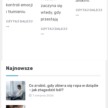
bliskimi.
kontroli emocji
zaczyna się
CZYTAJ DALEJJ
i tłumieniu
wtedy, gdy
przestają
CZYTAJ DALEJJ
CZYTAJ DALEJJ
Najnowsze
Co zrobić, gdy zbiera się ropa w dziąśle
– jak złagodzić ból?
7 sierpnia 2026