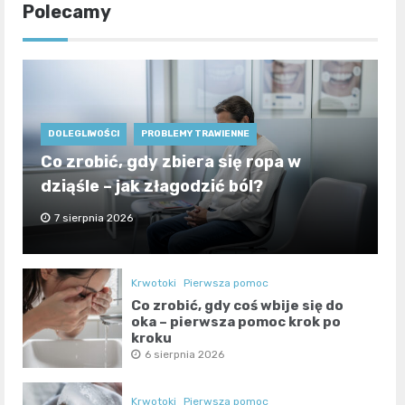
Polecamy
DOLEGLIWOŚCI
PROBLEMY TRAWIENNE
Co zrobić, gdy zbiera się ropa w
dziąśle – jak złagodzić ból?
7 sierpnia 2026
Krwotoki
Pierwsza pomoc
Co zrobić, gdy coś wbije się do
oka – pierwsza pomoc krok po
kroku
6 sierpnia 2026
Krwotoki
Pierwsza pomoc