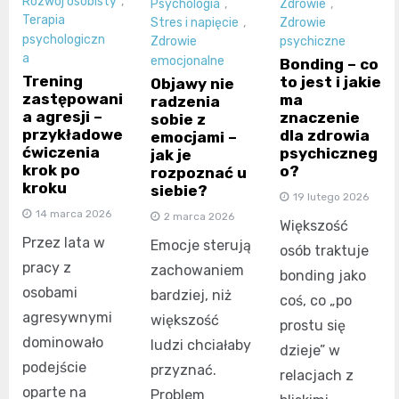
Rozwój osobisty
,
Psychologia
,
Zdrowie
,
Terapia
Stres i napięcie
,
Zdrowie
psychologiczn
Zdrowie
psychiczne
a
emocjonalne
Bonding – co
Trening
to jest i jakie
Objawy nie
zastępowani
ma
radzenia
a agresji –
znaczenie
sobie z
przykładowe
dla zdrowia
emocjami –
ćwiczenia
psychiczneg
jak je
krok po
o?
rozpoznać u
kroku
siebie?
19 lutego 2026
14 marca 2026
2 marca 2026
Większość
Przez lata w
Emocje sterują
osób traktuje
pracy z
zachowaniem
bonding jako
osobami
bardziej, niż
coś, co „po
agresywnymi
większość
prostu się
dominowało
ludzi chciałaby
dzieje” w
podejście
przyznać.
relacjach z
oparte na
Problem