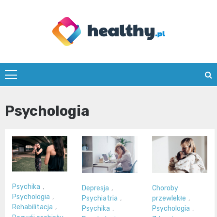
Skip
to
content
healthy.pl
Psychologia
Psychika
,
Depresja
,
Choroby
Psychologia
,
Psychiatria
,
przewlekłe
,
Rehabilitacja
,
Psychika
,
Psychologia
,