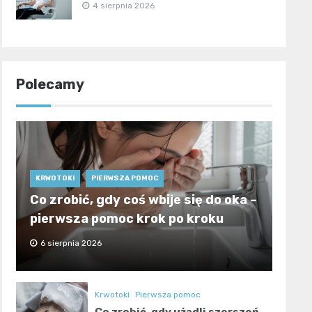
4 sierpnia 2026
Polecamy
KRWOTOKI
PIERWSZA POMOC
Co zrobić, gdy coś wbije się do oka –
pierwsza pomoc krok po kroku
6 sierpnia 2026
Krwotoki
Pierwsza pomoc
Co zrobić, gdy użądli szerszeń