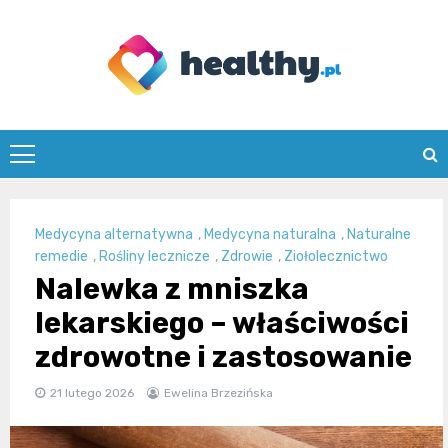
Skip
to
content
healthy.pl
Medycyna alternatywna
,
Medycyna naturalna
,
Naturalne
remedie
,
Rośliny lecznicze
,
Zdrowie
,
Ziołolecznictwo
Nalewka z mniszka
lekarskiego – właściwości
zdrowotne i zastosowanie
21 lutego 2026
Ewelina Brzezińska