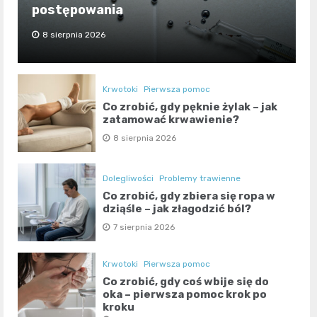
postępowania
8 sierpnia 2026
Krwotoki
Pierwsza pomoc
Co zrobić, gdy pęknie żylak – jak
zatamować krwawienie?
8 sierpnia 2026
Dolegliwości
Problemy trawienne
Co zrobić, gdy zbiera się ropa w
dziąśle – jak złagodzić ból?
7 sierpnia 2026
Krwotoki
Pierwsza pomoc
Co zrobić, gdy coś wbije się do
oka – pierwsza pomoc krok po
kroku