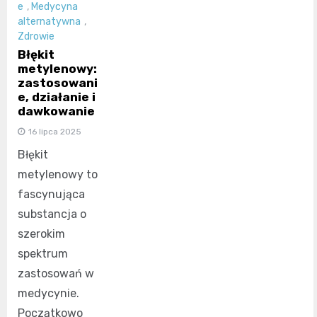
e
,
Medycyna
alternatywna
,
Zdrowie
Błękit
metylenowy:
zastosowani
e, działanie i
dawkowanie
16 lipca 2025
Błękit
metylenowy to
fascynująca
substancja o
szerokim
spektrum
zastosowań w
medycynie.
Początkowo