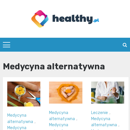
Skip
to
content
healthy.pl
Medycyna alternatywna
Medycyna
Leczenie
,
Medycyna
alternatywna
,
Medycyna
alternatywna
,
Medycyna
alternatywna
,
Medycyna