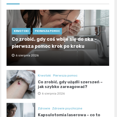
KRWOTOKI
PIERWSZA POMOC
Co zrobić, gdy coś wbije się do oka –
pierwsza pomoc krok po kroku
6 sierpnia 2026
Krwotoki
Pierwsza pomoc
Co zrobić, gdy użądli szerszeń –
jak szybko zareagować?
6 sierpnia 2026
Zdrowie
Zdrowie psychiczne
Kapsulotomia laserowa – co to