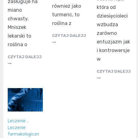
zasługuje na
również jako
która od
miano
turmeric, to
dziesięcioleci
chwasty.
roślina z
wzbudza
Mniszek
zarówno
lekarski to
CZYTAJ DALEJJ
entuzjazm jak
roślina o
i kontrowersje
CZYTAJ DALEJJ
w
CZYTAJ DALEJJ
Leczenie
,
Leczenie
farmakologiczn