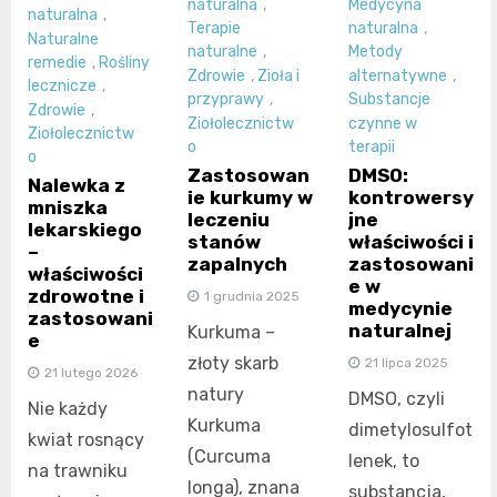
naturalna
,
Medycyna
naturalna
,
Terapie
naturalna
,
Naturalne
naturalne
,
Metody
remedie
,
Rośliny
Zdrowie
,
Zioła i
alternatywne
,
lecznicze
,
przyprawy
,
Substancje
Zdrowie
,
Ziołolecznictw
czynne w
Ziołolecznictw
o
terapii
o
Zastosowan
DMSO:
Nalewka z
ie kurkumy w
kontrowersy
mniszka
leczeniu
jne
lekarskiego
stanów
właściwości i
–
zapalnych
zastosowani
właściwości
e w
zdrowotne i
1 grudnia 2025
medycynie
zastosowani
naturalnej
Kurkuma –
e
złoty skarb
21 lipca 2025
21 lutego 2026
natury
DMSO, czyli
Nie każdy
Kurkuma
dimetylosulfot
kwiat rosnący
(Curcuma
lenek, to
na trawniku
longa), znana
substancja,