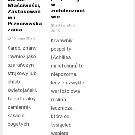
w
Właściwości,
ziołolecznict
Zastosowan
wie
ie i
Przeciwwska
28 kwietnia
zania
2025
16 maja 2025
Krwawnik
Karob, znany
pospolity
również jako
(Achillea
szarańczyn
millefolium) to
strąkowy lub
niepozorna,
chleb
lecz niezwykle
świętojański,
wartościowa
to naturalny
roślina
zamiennik
lecznicza,
kakao o
która od
bogatych
tysiącleci
wspiera