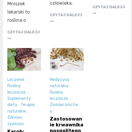
człowieka.
Mniszek
CZYTAJ DALEJJ
lekarski to
CZYTAJ DALEJJ
roślina o
CZYTAJ DALEJJ
Leczenie
,
Medycyna
Rośliny
naturalna
,
lecznicze
,
Rośliny
Suplementy
lecznicze
,
diety
,
Terapie
Ziołolecznictw
naturalne
,
o
Zdrowa
Zastosowan
żywność
ie krwawnika
pospolitego
Karob: