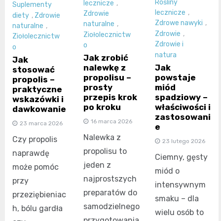
Rośliny
lecznicze
,
Suplementy
lecznicze
,
Zdrowie
diety
,
Zdrowie
Zdrowe nawyki
,
naturalne
,
naturalne
,
Zdrowie
,
Ziołolecznictw
Ziołolecznictw
Zdrowie i
o
o
natura
Jak zrobić
Jak
Jak
nalewkę z
stosować
powstaje
propolisu –
propolis –
miód
prosty
praktyczne
spadziowy –
przepis krok
wskazówki i
właściwości i
po kroku
dawkowanie
zastosowani
16 marca 2026
23 marca 2026
e
Nalewka z
Czy propolis
23 lutego 2026
propolisu to
naprawdę
Ciemny, gęsty
jeden z
może pomóc
miód o
najprostszych
przy
intensywnym
preparatów do
przeziębieniac
smaku – dla
samodzielnego
h, bólu gardła
wielu osób to
przygotowania