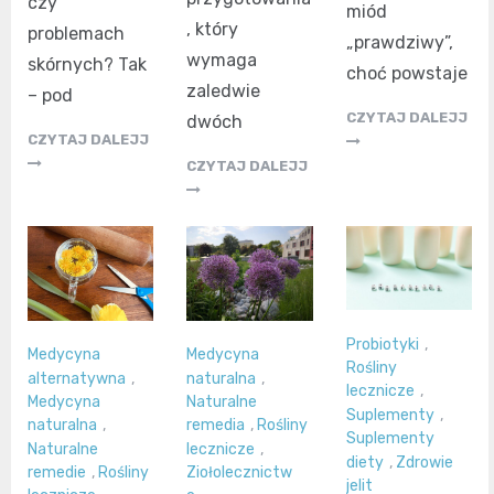
czy
miód
, który
problemach
„prawdziwy”,
wymaga
skórnych? Tak
choć powstaje
zaledwie
– pod
CZYTAJ DALEJJ
dwóch
CZYTAJ DALEJJ
CZYTAJ DALEJJ
Probiotyki
,
Medycyna
Medycyna
Rośliny
alternatywna
,
naturalna
,
lecznicze
,
Medycyna
Naturalne
Suplementy
,
naturalna
,
remedia
,
Rośliny
Suplementy
Naturalne
lecznicze
,
diety
,
Zdrowie
remedie
,
Rośliny
Ziołolecznictw
jelit