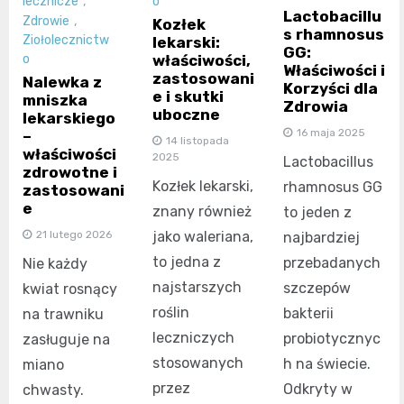
lecznicze
,
o
Lactobacillu
Zdrowie
,
Kozłek
s rhamnosus
Ziołolecznictw
lekarski:
GG:
właściwości,
o
Właściwości i
zastosowani
Nalewka z
Korzyści dla
e i skutki
mniszka
Zdrowia
uboczne
lekarskiego
16 maja 2025
–
14 listopada
właściwości
2025
Lactobacillus
zdrowotne i
Kozłek lekarski,
rhamnosus GG
zastosowani
e
znany również
to jeden z
jako waleriana,
21 lutego 2026
najbardziej
to jedna z
przebadanych
Nie każdy
najstarszych
szczepów
kwiat rosnący
roślin
bakterii
na trawniku
leczniczych
probiotycznyc
zasługuje na
stosowanych
h na świecie.
miano
przez
Odkryty w
chwasty.