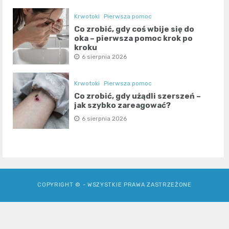
Krwotoki
Pierwsza pomoc
Co zrobić, gdy coś wbije się do
oka – pierwsza pomoc krok po
kroku
6 sierpnia 2026
Krwotoki
Pierwsza pomoc
Co zrobić, gdy użądli szerszeń –
jak szybko zareagować?
6 sierpnia 2026
COPYRIGHT © - WSZYSTKIE PRAWA ZASTRZEŻONE