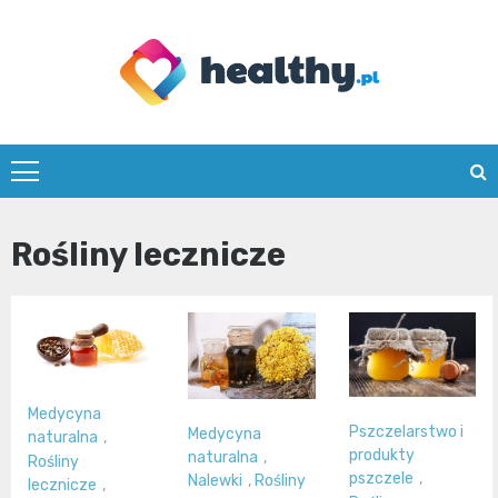
Skip
to
content
healthy.pl
Rośliny lecznicze
Medycyna
Pszczelarstwo i
Medycyna
naturalna
,
produkty
naturalna
,
Rośliny
pszczele
,
Nalewki
,
Rośliny
lecznicze
,