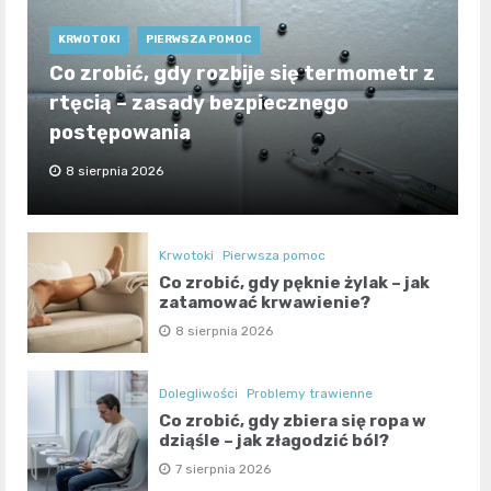
KRWOTOKI
PIERWSZA POMOC
Co zrobić, gdy rozbije się termometr z
rtęcią – zasady bezpiecznego
postępowania
8 sierpnia 2026
Krwotoki
Pierwsza pomoc
Co zrobić, gdy pęknie żylak – jak
zatamować krwawienie?
8 sierpnia 2026
Dolegliwości
Problemy trawienne
Co zrobić, gdy zbiera się ropa w
dziąśle – jak złagodzić ból?
7 sierpnia 2026