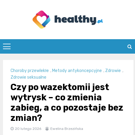
Skip
to
content
healthy.pl
Choroby przewlekłe
,
Metody antykoncepcyjne
,
Zdrowie
,
Zdrowie seksualne
Czy po wazektomii jest
wytrysk – co zmienia
zabieg, a co pozostaje bez
zmian?
20 lutego 2026
Ewelina Brzezińska