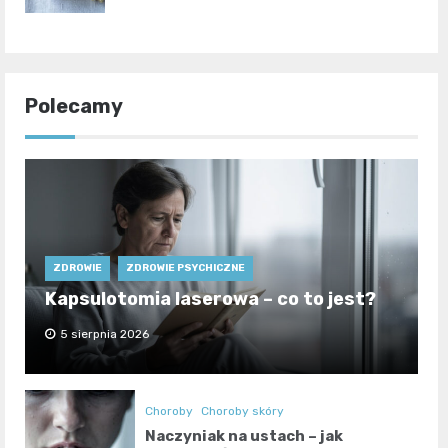
Polecamy
ZDROWIE
ZDROWIE PSYCHICZNE
Kapsulotomia laserowa – co to jest?
5 sierpnia 2026
Choroby
Choroby skóry
Naczyniak na ustach – jak