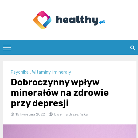
Skip
to
content
healthy.pl
Psychika
,
Witaminy i minerały
Dobroczynny wpływ
minerałów na zdrowie
przy depresji
15 kwietnia 2022
Ewelina Brzezińska