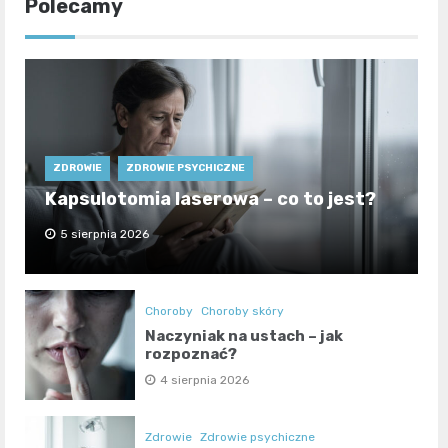
Polecamy
ZDROWIE
ZDROWIE PSYCHICZNE
Kapsulotomia laserowa – co to jest?
5 sierpnia 2026
Choroby
Choroby skóry
Naczyniak na ustach – jak
rozpoznać?
4 sierpnia 2026
Zdrowie
Zdrowie psychiczne