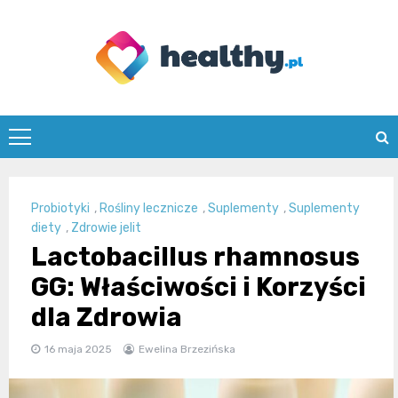
Skip
to
content
healthy.pl
Probiotyki
,
Rośliny lecznicze
,
Suplementy
,
Suplementy
diety
,
Zdrowie jelit
Lactobacillus rhamnosus
GG: Właściwości i Korzyści
dla Zdrowia
16 maja 2025
Ewelina Brzezińska