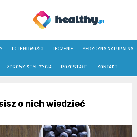
healthy.pl
Y
DOLEGLIWOŚCI
LECZENIE
MEDYCYNA NATURALNA
ZDROWY STYL ŻYCIA
POZOSTAŁE
KONTAKT
isz o nich wiedzieć