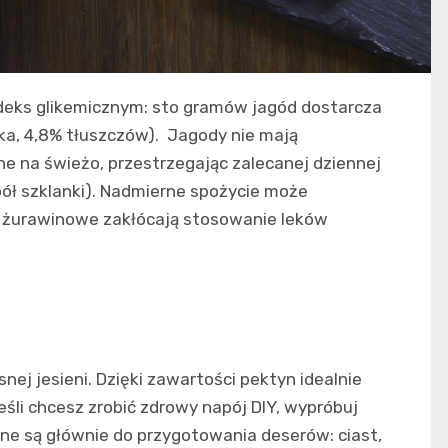
indeks glikemicznym: sto gramów jagód dostarcza
łka, 4,8% tłuszczów). Jagody nie mają
e na świeżo, przestrzegając zalecanej dziennej
pół szklanki). Nadmierne spożycie może
y żurawinowe zakłócają stosowanie leków
ej jesieni. Dzięki zawartości pektyn idealnie
śli chcesz zrobić zdrowy napój DIY, wypróbuj
ne są głównie do przygotowania deserów: ciast,