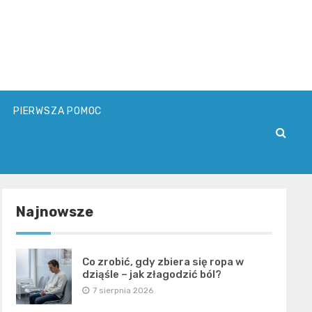
PIERWSZA POMOC
Najnowsze
Co zrobić, gdy zbiera się ropa w
dziąśle – jak złagodzić ból?
7 sierpnia 2026