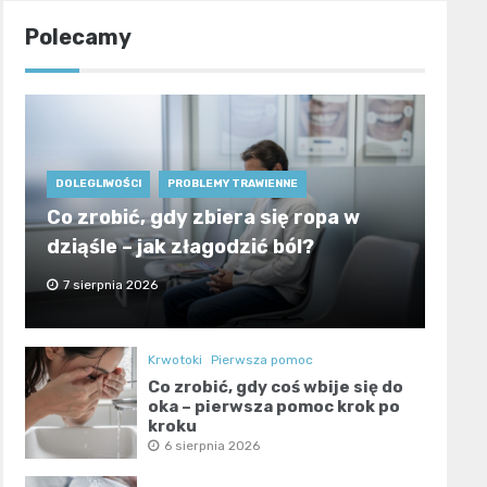
Polecamy
DOLEGLIWOŚCI
PROBLEMY TRAWIENNE
Co zrobić, gdy zbiera się ropa w
dziąśle – jak złagodzić ból?
7 sierpnia 2026
Krwotoki
Pierwsza pomoc
Co zrobić, gdy coś wbije się do
oka – pierwsza pomoc krok po
kroku
6 sierpnia 2026