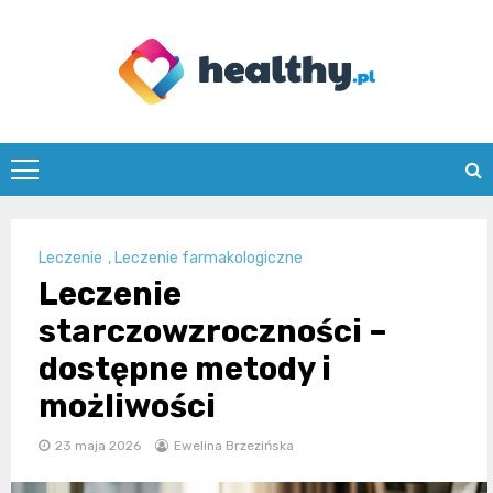
Skip
to
content
healthy.pl
Leczenie
,
Leczenie farmakologiczne
Leczenie
starczowzroczności –
dostępne metody i
możliwości
23 maja 2026
Ewelina Brzezińska