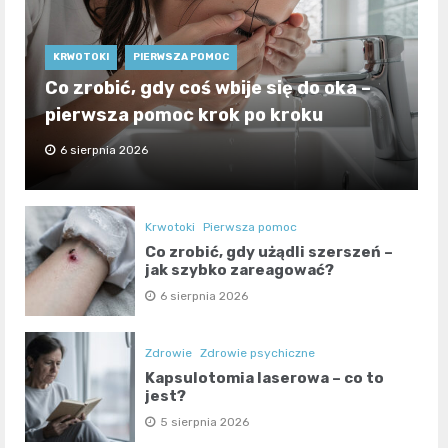
KRWOTOKI
PIERWSZA POMOC
Co zrobić, gdy coś wbije się do oka –
pierwsza pomoc krok po kroku
6 sierpnia 2026
Krwotoki
Pierwsza pomoc
Co zrobić, gdy użądli szerszeń –
jak szybko zareagować?
6 sierpnia 2026
Zdrowie
Zdrowie psychiczne
Kapsulotomia laserowa – co to
jest?
5 sierpnia 2026