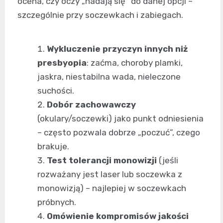
ocena, czy oczy „nadają się” do danej opcji –
szczególnie przy soczewkach i zabiegach.
Wykluczenie przyczyn innych niż
presbyopia
: zaćma, choroby plamki,
jaskra, niestabilna wada, nieleczone
suchości.
Dobór zachowawczy
(okulary/soczewki) jako punkt odniesienia
– często pozwala dobrze „poczuć”, czego
brakuje.
Test tolerancji monowizji
(jeśli
rozważany jest laser lub soczewka z
monowizją) – najlepiej w soczewkach
próbnych.
Omówienie kompromisów jakości