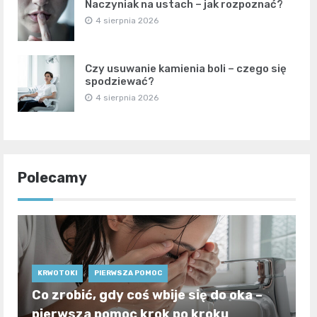
Naczyniak na ustach – jak rozpoznać?
4 sierpnia 2026
Czy usuwanie kamienia boli – czego się
spodziewać?
4 sierpnia 2026
Polecamy
KRWOTOKI
PIERWSZA POMOC
Co zrobić, gdy coś wbije się do oka –
pierwsza pomoc krok po kroku