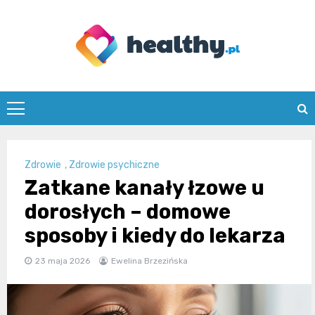
Skip
to
content
healthy.pl
Zdrowie
,
Zdrowie psychiczne
Zatkane kanały łzowe u
dorosłych – domowe
sposoby i kiedy do lekarza
23 maja 2026
Ewelina Brzezińska