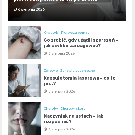
6 sierpnia 2026
Krwotoki
Pierwsza pomoc
Co zrobić, gdy użądli szerszeń –
jak szybko zareagować?
6 sierpnia 2026
Zdrowie
Zdrowie psychiczne
Kapsulotomia laserowa – co to
jest?
5 sierpnia 2026
Choroby
Choroby skóry
Naczyniak na ustach – jak
rozpoznać?
4 sierpnia 2026