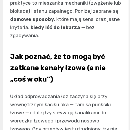
praktyce to mieszanka mechaniki (zwężenie lub
blokada) i stanu zapalnego. Poniżej zebrane są
domowe sposoby
, które mają sens, oraz jasne
kryteria,
kiedy iść do lekarza
— bez
zgadywania.
Jak poznać, że to mogą być
zatkane kanały łzowe (a nie
„coś w oku”)
Układ odprowadzania łez zaczyna się przy
wewnętrznym kąciku oka — tam są punkciki
łzowe — i dalej łzy spływają kanalikami do
woreczka łzowego i przewodu nosowo-
łzowego. Gdy przepływ jest utrudniony, łzy nie