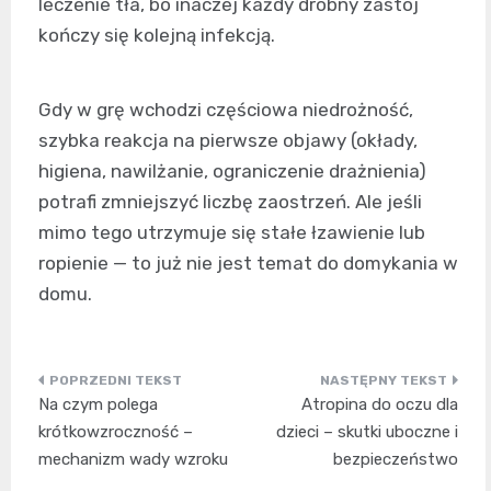
leczenie tła, bo inaczej każdy drobny zastój
kończy się kolejną infekcją.
Gdy w grę wchodzi częściowa niedrożność,
szybka reakcja na pierwsze objawy (okłady,
higiena, nawilżanie, ograniczenie drażnienia)
potrafi zmniejszyć liczbę zaostrzeń. Ale jeśli
mimo tego utrzymuje się stałe łzawienie lub
ropienie — to już nie jest temat do domykania w
domu.
Nawigacja
Na czym polega
Atropina do oczu dla
wpisu
krótkowzroczność –
dzieci – skutki uboczne i
mechanizm wady wzroku
bezpieczeństwo