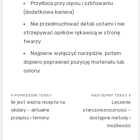
Przyłbica przy cięciu i szlifowaniu
(dodatkowa bariera)
Nie przedmuchiwać detali ustami i nie
strzepywać opiłków rękawicą w stronę
twarzy
Najpierw wyłączyć narzędzie, potem
dopiero poprawiać pozycję materiału lub
osłony
Nawigacja
Ile jest ważna recepta na
Leczenie
wpisu
okulary – aktualne
starczowzroczności –
przepisy i terminy
dostępne metody i
możliwości