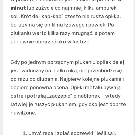
minut
lub zużycie co najmniej kilku ampułek
soli. Krótkie „kap-kap” często nie rusza opiłka,
bo trzyma się on filmu łzowego i powiek. Po
płukaniu warto kilka razy mrugnąć, a potem
ponownie obejrzeć oko w lustrze.
Gdy po jednym porządnym płukaniu opiłek dalej
jest widoczny na białku oka, nie przechodzi się
od razu do dłubania. Najpierw kolejne płukanie i
dopiero ponowna ocena. Opiłki metalu bywają
ostre i potrafią „zaczepić” o nabłonek – wtedy
łatwiej je ruszyć płukaniem, gdy oko jest dobrze
nawilżone.
Umyć ręce i zdjąć soczewki (jeśli są).