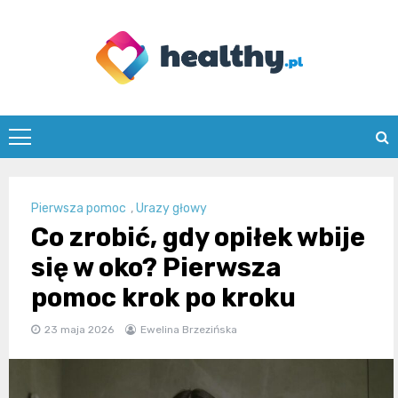
Skip
to
content
healthy.pl
Pierwsza pomoc
,
Urazy głowy
Co zrobić, gdy opiłek wbije
się w oko? Pierwsza
pomoc krok po kroku
23 maja 2026
Ewelina Brzezińska