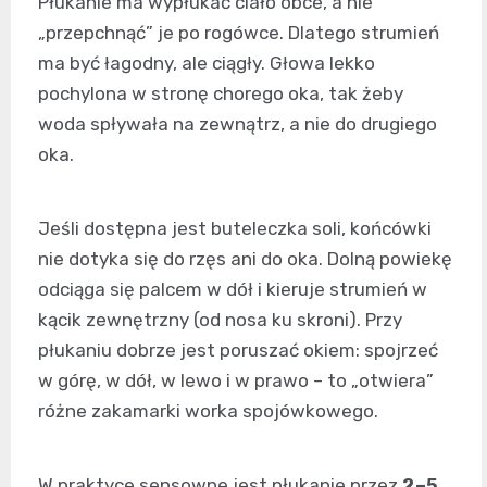
Płukanie ma wypłukać ciało obce, a nie
„przepchnąć” je po rogówce. Dlatego strumień
ma być łagodny, ale ciągły. Głowa lekko
pochylona w stronę chorego oka, tak żeby
woda spływała na zewnątrz, a nie do drugiego
oka.
Jeśli dostępna jest buteleczka soli, końcówki
nie dotyka się do rzęs ani do oka. Dolną powiekę
odciąga się palcem w dół i kieruje strumień w
kącik zewnętrzny (od nosa ku skroni). Przy
płukaniu dobrze jest poruszać okiem: spojrzeć
w górę, w dół, w lewo i w prawo – to „otwiera”
różne zakamarki worka spojówkowego.
W praktyce sensowne jest płukanie przez
2–5