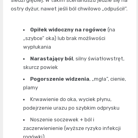
siedzi głębiej. W takim scenariuszu jedzie się na
ostry dyżur, nawet jeśli ból chwilowo „odpuścił”.
Opiłek widoczny na rogówce
(na
„szybce” oka) lub brak możliwości
wypłukania
Narastający ból
, silny światłowstręt,
skurcz powiek
Pogorszenie widzenia
, „mgła”, cienie,
plamy
Krwawienie do oka, wyciek płynu,
podejrzenie urazu po szybkim odprysku
Noszenie soczewek + ból i
zaczerwienienie (wyższe ryzyko infekcji
rogówki)