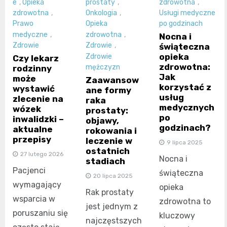
e
,
Opieka
prostaty
,
zdrowotna
,
zdrowotna
,
Onkologia
,
Usługi medyczne
Prawo
Opieka
po godzinach
medyczne
,
zdrowotna
,
Nocna i
Zdrowie
Zdrowie
,
świąteczna
opieka
Zdrowie
Czy lekarz
zdrowotna:
mężczyzn
rodzinny
Jak
może
Zaawansow
korzystać z
wystawić
ane formy
usług
zlecenie na
raka
medycznych
wózek
prostaty:
po
inwalidzki –
objawy,
godzinach?
aktualne
rokowania i
przepisy
leczenie w
9 lipca 2025
ostatnich
27 lutego 2026
Nocna i
stadiach
Pacjenci
świąteczna
20 lipca 2025
wymagający
opieka
Rak prostaty
wsparcia w
zdrowotna to
jest jednym z
poruszaniu się
kluczowy
najczęstszych