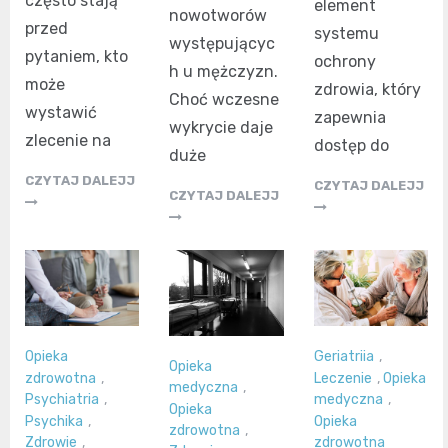
często stają
element
nowotworów
przed
systemu
występującyc
pytaniem, kto
ochrony
h u mężczyzn.
może
zdrowia, który
Choć wczesne
wystawić
zapewnia
wykrycie daje
zlecenie na
dostęp do
duże
CZYTAJ DALEJJ
CZYTAJ DALEJJ
CZYTAJ DALEJJ
Opieka
Geriatriia
,
Opieka
zdrowotna
,
Leczenie
,
Opieka
medyczna
,
Psychiatria
,
medyczna
,
Opieka
Psychika
,
Opieka
zdrowotna
,
Zdrowie
,
zdrowotna