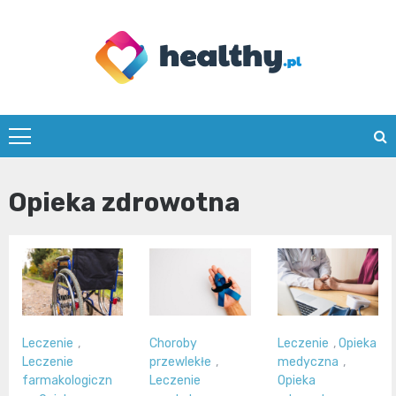
Skip
to
content
healthy.pl
Opieka zdrowotna
Leczenie
,
Choroby
Leczenie
,
Opieka
Leczenie
przewlekłe
,
medyczna
,
farmakologiczn
Leczenie
Opieka