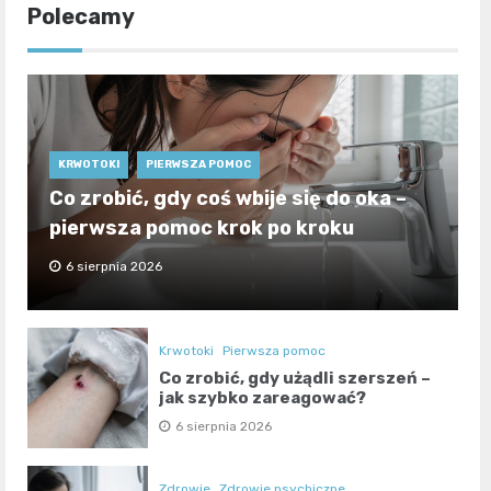
Polecamy
KRWOTOKI
PIERWSZA POMOC
Co zrobić, gdy coś wbije się do oka –
pierwsza pomoc krok po kroku
6 sierpnia 2026
Krwotoki
Pierwsza pomoc
Co zrobić, gdy użądli szerszeń –
jak szybko zareagować?
6 sierpnia 2026
Zdrowie
Zdrowie psychiczne