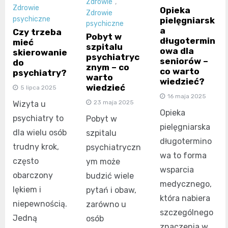
Zdrowie
,
Zdrowie
Opieka
Zdrowie
psychiczne
pielęgniarsk
psychiczne
a
Czy trzeba
Pobyt w
długotermin
mieć
szpitalu
owa dla
skierowanie
psychiatryc
seniorów –
do
znym – co
co warto
psychiatry?
warto
wiedzieć?
wiedzieć
5 lipca 2025
16 maja 2025
23 maja 2025
Wizyta u
Opieka
psychiatry to
Pobyt w
pielęgniarska
dla wielu osób
szpitalu
długotermino
trudny krok,
psychiatryczn
wa to forma
często
ym może
wsparcia
obarczony
budzić wiele
medycznego,
lękiem i
pytań i obaw,
która nabiera
niepewnością.
zarówno u
szczególnego
Jedną
osób
znaczenia w