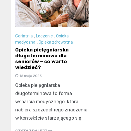
Geriatriia
,
Leczenie
,
Opieka
medyczna
,
Opieka zdrowotna
Opieka pielęgniarska
długoterminowa dla
seniorów – co warto
wiedzieć?
16 maja 2025
Opieka pielęgniarska
długoterminowa to forma
wsparcia medycznego, która
nabiera szczególnego znaczenia
w kontekście starzejącego się
CZYTAJ DALEJJ