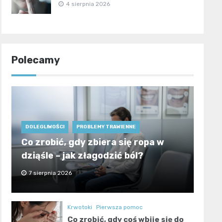
4 sierpnia 2026
Polecamy
DOLEGLIWOŚCI
PROBLEMY TRAWIENNE
Co zrobić, gdy zbiera się ropa w
dziąśle – jak złagodzić ból?
7 sierpnia 2026
Krwotoki
Pierwsza pomoc
Co zrobić, gdy coś wbije się do