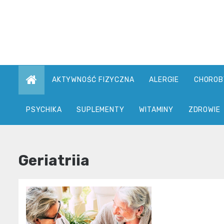
Skip
to
content
AKTYWNOŚĆ FIZYCZNA
ALERGIE
CHOROB
PSYCHIKA
SUPLEMENTY
WITAMINY
ZDROWIE
Geriatriia