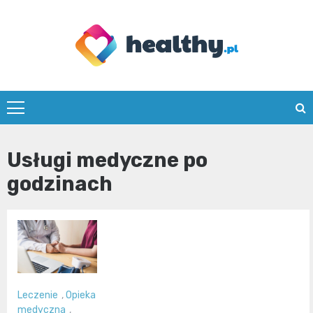
Skip
to
content
healthy.pl
Usługi medyczne po
godzinach
Leczenie
,
Opieka
medyczna
,