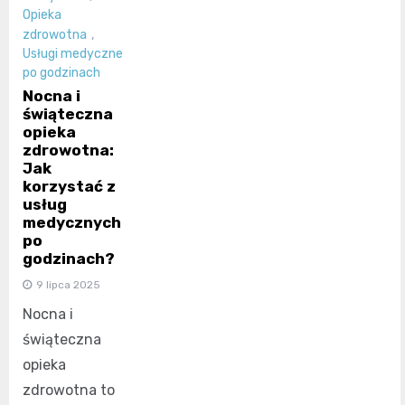
Opieka
zdrowotna
,
Usługi medyczne
po godzinach
Nocna i
świąteczna
opieka
zdrowotna:
Jak
korzystać z
usług
medycznych
po
godzinach?
9 lipca 2025
Nocna i
świąteczna
opieka
zdrowotna to