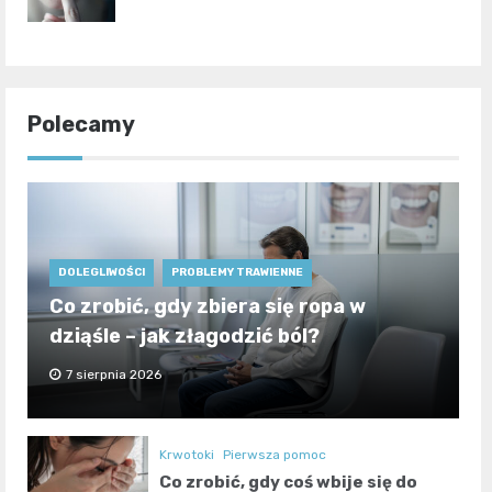
Polecamy
DOLEGLIWOŚCI
PROBLEMY TRAWIENNE
Co zrobić, gdy zbiera się ropa w
dziąśle – jak złagodzić ból?
7 sierpnia 2026
Krwotoki
Pierwsza pomoc
Co zrobić, gdy coś wbije się do