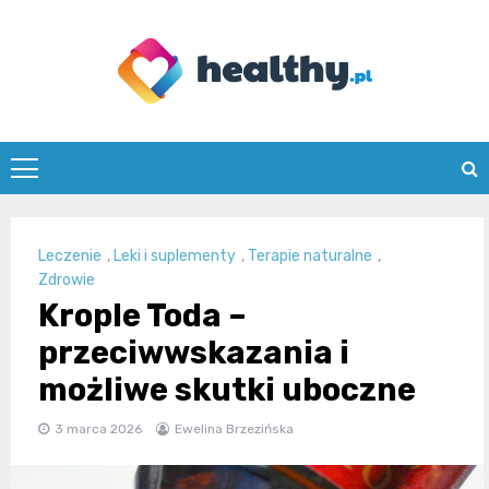
Skip
to
content
healthy.pl
Leczenie
,
Leki i suplementy
,
Terapie naturalne
,
Zdrowie
Krople Toda –
przeciwwskazania i
możliwe skutki uboczne
3 marca 2026
Ewelina Brzezińska