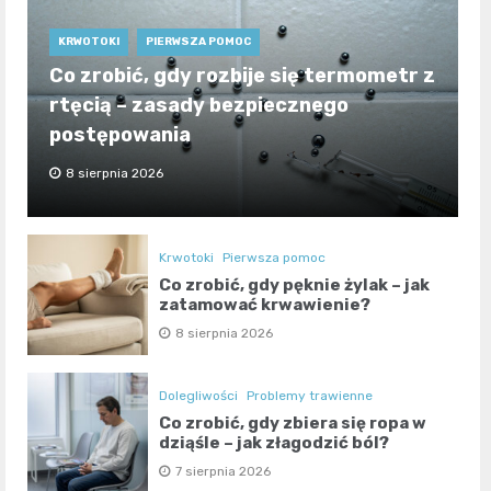
KRWOTOKI
PIERWSZA POMOC
Co zrobić, gdy rozbije się termometr z
rtęcią – zasady bezpiecznego
postępowania
8 sierpnia 2026
Krwotoki
Pierwsza pomoc
Co zrobić, gdy pęknie żylak – jak
zatamować krwawienie?
8 sierpnia 2026
Dolegliwości
Problemy trawienne
Co zrobić, gdy zbiera się ropa w
dziąśle – jak złagodzić ból?
7 sierpnia 2026