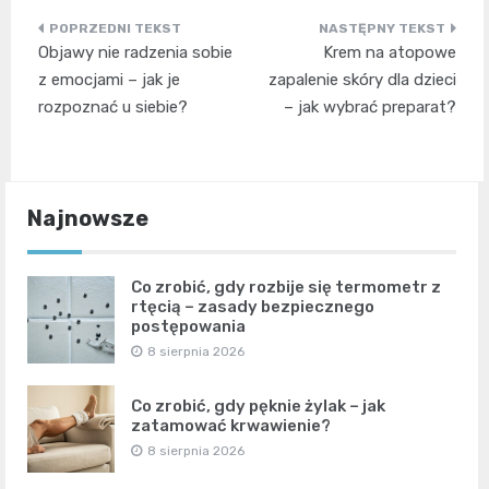
Nawigacja
Objawy nie radzenia sobie
Krem na atopowe
wpisu
z emocjami – jak je
zapalenie skóry dla dzieci
rozpoznać u siebie?
– jak wybrać preparat?
Najnowsze
Co zrobić, gdy rozbije się termometr z
rtęcią – zasady bezpiecznego
postępowania
8 sierpnia 2026
Co zrobić, gdy pęknie żylak – jak
zatamować krwawienie?
8 sierpnia 2026