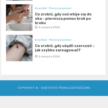
Krwotoki
Pierwsza pomoc
Co zrobić, gdy coś wbije się do
oka – pierwsza pomoc krok po
kroku
6 sierpnia 2026
Krwotoki
Pierwsza pomoc
Co zrobić, gdy użądli szerszeń –
jak szybko zareagować?
6 sierpnia 2026
COPYRIGHT © - WSZYSTKIE PRAWA ZASTRZEŻONE