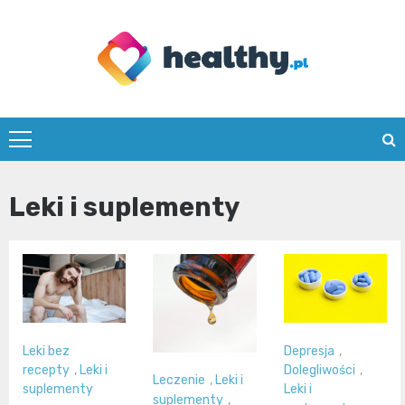
Skip
to
content
healthy.pl
Leki i suplementy
Leki bez
Depresja
,
recepty
,
Leki i
Dolegliwości
,
Leczenie
,
Leki i
suplementy
Leki i
suplementy
,