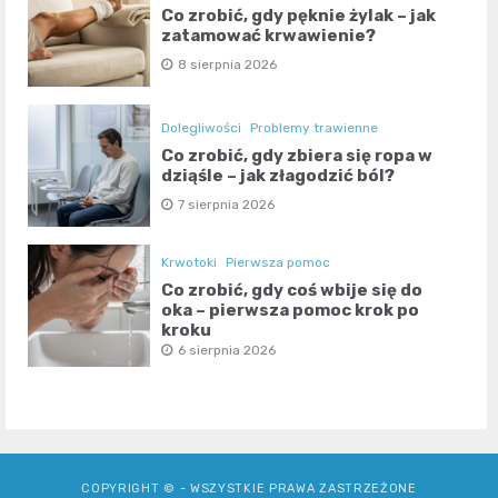
Co zrobić, gdy pęknie żylak – jak
zatamować krwawienie?
8 sierpnia 2026
Dolegliwości
Problemy trawienne
Co zrobić, gdy zbiera się ropa w
dziąśle – jak złagodzić ból?
7 sierpnia 2026
Krwotoki
Pierwsza pomoc
Co zrobić, gdy coś wbije się do
oka – pierwsza pomoc krok po
kroku
6 sierpnia 2026
COPYRIGHT © - WSZYSTKIE PRAWA ZASTRZEŻONE