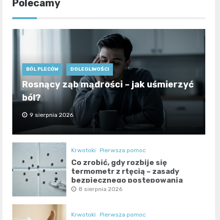
Polecamy
BÓL PLECÓW
DOLEGLIWOŚCI
Rosnący ząb mądrości – jak uśmierzyć
ból?
9 sierpnia 2026
Krwotoki
Pierwsza pomoc
Co zrobić, gdy rozbije się
termometr z rtęcią – zasady
bezpiecznego postępowania
8 sierpnia 2026
Krwotoki
Pierwsza pomoc