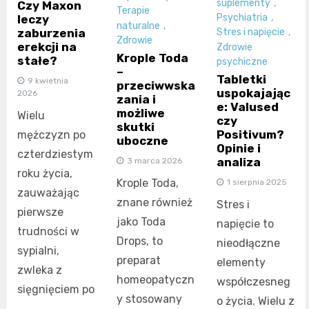
suplementy
,
Czy Maxon
Terapie
Psychiatria
,
leczy
naturalne
,
zaburzenia
Stres i napięcie
,
Zdrowie
erekcji na
Zdrowie
Krople Toda
stałe?
psychiczne
–
Tabletki
9 kwietnia
przeciwwska
uspokajając
2026
zania i
e: Valused
możliwe
Wielu
czy
skutki
Positivum?
mężczyzn po
uboczne
Opinie i
czterdziestym
analiza
3 marca 2026
roku życia,
Krople Toda,
1 sierpnia 2025
zauważając
znane również
Stres i
pierwsze
jako Toda
napięcie to
trudności w
Drops, to
nieodłączne
sypialni,
preparat
elementy
zwleka z
homeopatyczn
współczesneg
sięgnięciem po
y stosowany
o życia. Wielu z