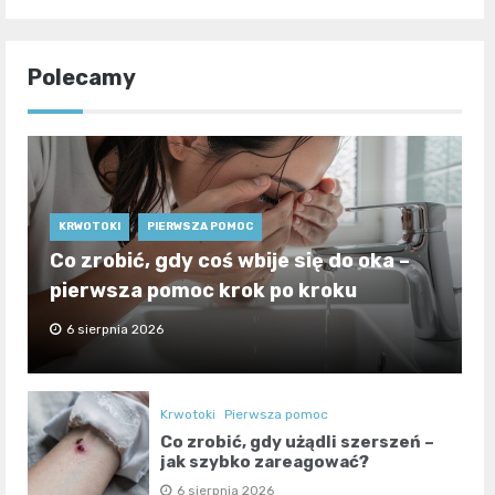
Polecamy
KRWOTOKI
PIERWSZA POMOC
Co zrobić, gdy coś wbije się do oka –
pierwsza pomoc krok po kroku
6 sierpnia 2026
Krwotoki
Pierwsza pomoc
Co zrobić, gdy użądli szerszeń –
jak szybko zareagować?
6 sierpnia 2026