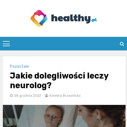
Skip
to
content
healthy.pl
Pozostałe
Jakie dolegliwości leczy
neurolog?
28 grudnia 2022
Ewelina Brzezińska