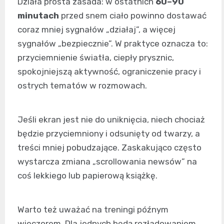
Działa prosta zasada: w ostatnich
60–90
minutach
przed snem ciało powinno dostawać
coraz mniej sygnałów „działaj”, a więcej
sygnałów „bezpiecznie”. W praktyce oznacza to:
przyciemnienie światła, ciepły prysznic,
spokojniejszą aktywność, ograniczenie pracy i
ostrych tematów w rozmowach.
Jeśli ekran jest nie do uniknięcia, niech chociaż
będzie przyciemniony i odsunięty od twarzy, a
treści mniej pobudzające. Zaskakująco często
wystarcza zmiana „scrollowania newsów” na
coś lekkiego lub papierową książkę.
Warto też uważać na treningi późnym
wieczorem. Dla jednych będą rozładowaniem,