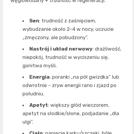
węglowodany + trudność w regeneracji.
Sen
: trudność z zaśnięciem,
wybudzanie około 2–4 w nocy, uczucie
„zmęczony, ale pobudzony”.
Nastrój i układ nerwowy
: drażliwość,
niepokój, trudność w wyciszeniu się,
gonitwa myśli.
Energia
: poranki „na pół gwizdka” lub
odwrotnie – zryw energii rano i zjazd po
południu.
Apetyt
: większy głód wieczorem,
apetyt na słodkie/słone, podjadanie „dla
ulgi”.
Ciało
: napięcie karku/szczęki, bóle