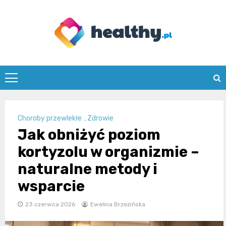
Skip
to
content
healthy.pl
Choroby przewlekłe
,
Zdrowie
Jak obniżyć poziom
kortyzolu w organizmie –
naturalne metody i
wsparcie
23 czerwca 2026
Ewelina Brzezińska