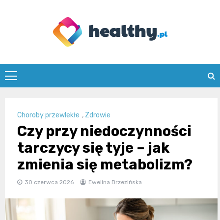
Skip
to
content
healthy.pl
Choroby przewlekłe
,
Zdrowie
Czy przy niedoczynności
tarczycy się tyje – jak
zmienia się metabolizm?
30 czerwca 2026
Ewelina Brzezińska