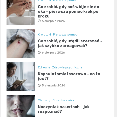
Krwotoki
Pierwsza pomoc
Co zrobić, gdy coś wbije się do
oka – pierwsza pomoc krok po
kroku
6 sierpnia 2026
Krwotoki
Pierwsza pomoc
Co zrobić, gdy użądli szerszeń –
jak szybko zareagować?
6 sierpnia 2026
Zdrowie
Zdrowie psychiczne
Kapsulotomia laserowa – co to
jest?
5 sierpnia 2026
Choroby
Choroby skóry
Naczyniak na ustach – jak
rozpoznać?