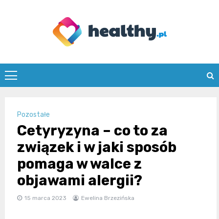
Skip
to
content
healthy.pl
Pozostałe
Cetyryzyna – co to za
związek i w jaki sposób
pomaga w walce z
objawami alergii?
15 marca 2023
Ewelina Brzezińska