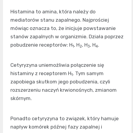
Histamina to amina, która należy do
mediatorów stanu zapalnego. Najprościej
mówiąc oznacza to, że inicjuje powstawanie
stanów zapalnych w organizmie. Działa poprzez
pobudzenie receptorów: H
, H
, H
, H
.
1
2
3
4
Cetyryzyna uniemożliwia połączenie się
histaminy z receptorem H
. Tym samym
1
zapobiega skutkom jego pobudzenia, czyli
rozszerzeniu naczyń krwionośnych, zmianom
skórnym.
Ponadto cetyryzyna to związek, który hamuje
napływ komórek późnej fazy zapalnej i