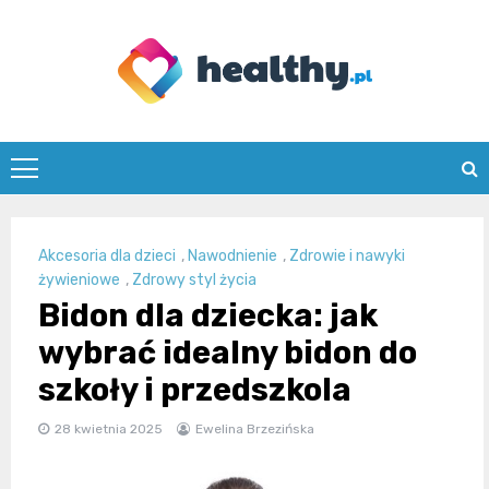
Skip
to
content
healthy.pl
Akcesoria dla dzieci
,
Nawodnienie
,
Zdrowie i nawyki
żywieniowe
,
Zdrowy styl życia
Bidon dla dziecka: jak
wybrać idealny bidon do
szkoły i przedszkola
28 kwietnia 2025
Ewelina Brzezińska