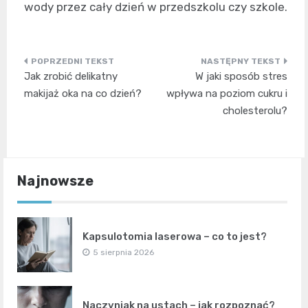
wody przez cały dzień w przedszkolu czy szkole.
Nawigacja
Jak zrobić delikatny
W jaki sposób stres
wpisu
makijaż oka na co dzień?
wpływa na poziom cukru i
cholesterolu?
Najnowsze
Kapsulotomia laserowa – co to jest?
5 sierpnia 2026
Naczyniak na ustach – jak rozpoznać?