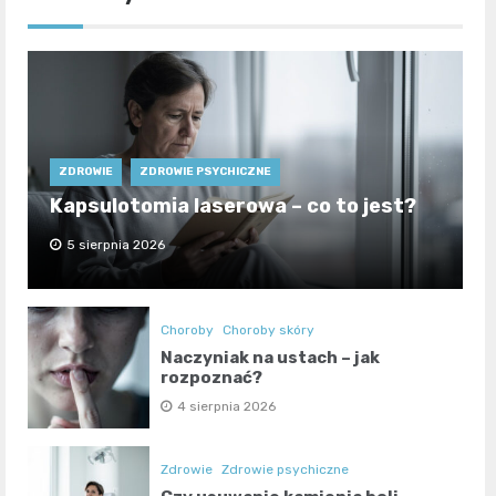
ZDROWIE
ZDROWIE PSYCHICZNE
Kapsulotomia laserowa – co to jest?
5 sierpnia 2026
Choroby
Choroby skóry
Naczyniak na ustach – jak
rozpoznać?
4 sierpnia 2026
Zdrowie
Zdrowie psychiczne