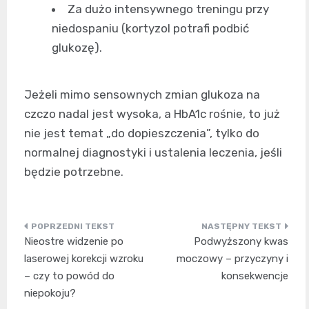
Za dużo intensywnego treningu przy
niedospaniu (kortyzol potrafi podbić
glukozę).
Jeżeli mimo sensownych zmian glukoza na
czczo nadal jest wysoka, a HbA1c rośnie, to już
nie jest temat „do dopieszczenia”, tylko do
normalnej diagnostyki i ustalenia leczenia, jeśli
będzie potrzebne.
Nawigacja
Nieostre widzenie po
Podwyższony kwas
wpisu
laserowej korekcji wzroku
moczowy – przyczyny i
– czy to powód do
konsekwencje
niepokoju?