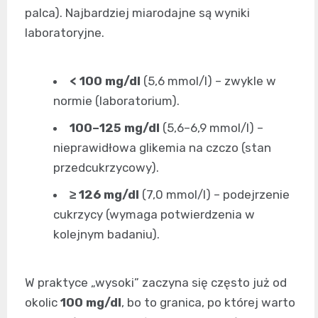
palca). Najbardziej miarodajne są wyniki
laboratoryjne.
< 100 mg/dl
(5,6 mmol/l) – zwykle w
normie (laboratorium).
100–125 mg/dl
(5,6–6,9 mmol/l) –
nieprawidłowa glikemia na czczo (stan
przedcukrzycowy).
≥ 126 mg/dl
(7,0 mmol/l) – podejrzenie
cukrzycy (wymaga potwierdzenia w
kolejnym badaniu).
W praktyce „wysoki” zaczyna się często już od
okolic
100 mg/dl
, bo to granica, po której warto