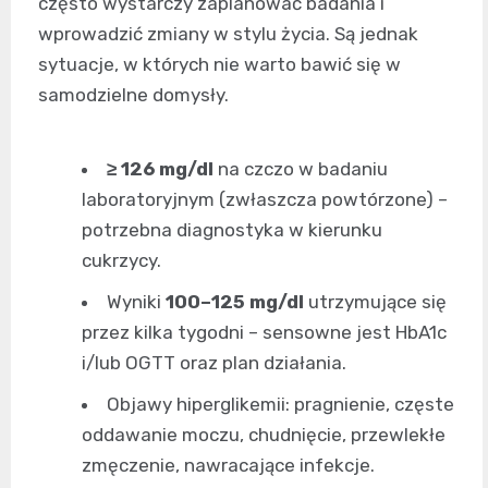
często wystarczy zaplanować badania i
wprowadzić zmiany w stylu życia. Są jednak
sytuacje, w których nie warto bawić się w
samodzielne domysły.
≥ 126 mg/dl
na czczo w badaniu
laboratoryjnym (zwłaszcza powtórzone) –
potrzebna diagnostyka w kierunku
cukrzycy.
Wyniki
100–125 mg/dl
utrzymujące się
przez kilka tygodni – sensowne jest HbA1c
i/lub OGTT oraz plan działania.
Objawy hiperglikemii: pragnienie, częste
oddawanie moczu, chudnięcie, przewlekłe
zmęczenie, nawracające infekcje.