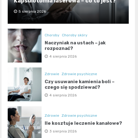
Kapsulotomia laserowa – co to jest?
5 sierpnia 2026
Choroby
Choroby skóry
Naczyniak na ustach – jak
rozpoznać?
4 sierpnia 2026
Zdrowie
Zdrowie psychiczne
Czy usuwanie kamienia boli –
czego się spodziewać?
4 sierpnia 2026
Zdrowie
Zdrowie psychiczne
Ile kosztuje leczenie kanałowe?
3 sierpnia 2026