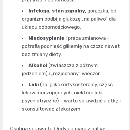
Infekcja, stan zapalny
, gorączka, ból –
organizm podbija glukozę „na paliwo” dla
układu odpornościowego.
Niedosypianie
i praca zmianowa –
potrafią podnieść glikemię na czczo nawet
bez zmiany diety.
Alkohol
(zwłaszcza z późnym
jedzeniem) i „rozjechany” wieczór.
Leki
(np. glikokortykosteroidy, część
leków moczopędnych, niektóre leki
psychiatryczne) – warto sprawdzić ulotkę i
skonsultować z lekarzem.
Osobna sprawa to błędy pomiaru z palca: