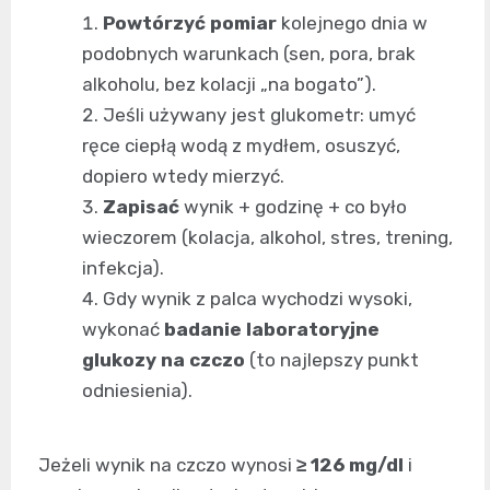
Powtórzyć pomiar
kolejnego dnia w
podobnych warunkach (sen, pora, brak
alkoholu, bez kolacji „na bogato”).
Jeśli używany jest glukometr: umyć
ręce ciepłą wodą z mydłem, osuszyć,
dopiero wtedy mierzyć.
Zapisać
wynik + godzinę + co było
wieczorem (kolacja, alkohol, stres, trening,
infekcja).
Gdy wynik z palca wychodzi wysoki,
wykonać
badanie laboratoryjne
glukozy na czczo
(to najlepszy punkt
odniesienia).
Jeżeli wynik na czczo wynosi
≥ 126 mg/dl
i