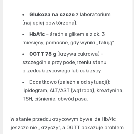
Glukoza na czczo
z laboratorium
(najlepiej powtórzona).
HbA1c
– średnia glikemia z ok. 3
miesięcy; pomocne, gdy wyniki „falują”.
OGTT 75 g
(krzywa cukrowa) –
szczególnie przy podejrzeniu stanu
przedcukrzycowego lub cukrzycy.
Dodatkowo (zależnie od sytuacji):
lipidogram, ALT/AST (wątroba), kreatynina,
TSH, ciśnienie, obwód pasa.
W stanie przedcukrzycowym bywa, że HbA1c
jeszcze nie „krzyczy”, a OGTT pokazuje problem