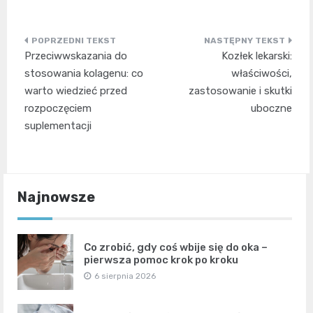
Nawigacja
Przeciwwskazania do
Kozłek lekarski:
wpisu
stosowania kolagenu: co
właściwości,
warto wiedzieć przed
zastosowanie i skutki
rozpoczęciem
uboczne
suplementacji
Najnowsze
Co zrobić, gdy coś wbije się do oka –
pierwsza pomoc krok po kroku
6 sierpnia 2026