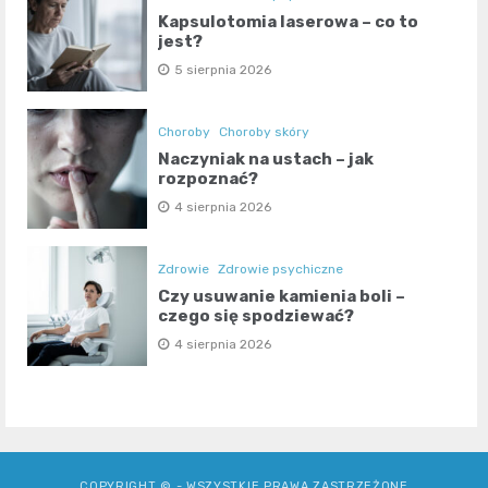
Kapsulotomia laserowa – co to
jest?
5 sierpnia 2026
Choroby
Choroby skóry
Naczyniak na ustach – jak
rozpoznać?
4 sierpnia 2026
Zdrowie
Zdrowie psychiczne
Czy usuwanie kamienia boli –
czego się spodziewać?
4 sierpnia 2026
COPYRIGHT © - WSZYSTKIE PRAWA ZASTRZEŻONE