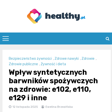
Skip
to
content
healthy.pl
Bezpieczeństwo żywności
,
Zdrowe nawyki
,
Zdrowie
,
Zdrowie publiczne
,
Żywność i dieta
Wpływ syntetycznych
barwników spożywczych
na zdrowie: e102, e110,
e129 i inne
12 listopada 2025
Ewelina Brzezińska