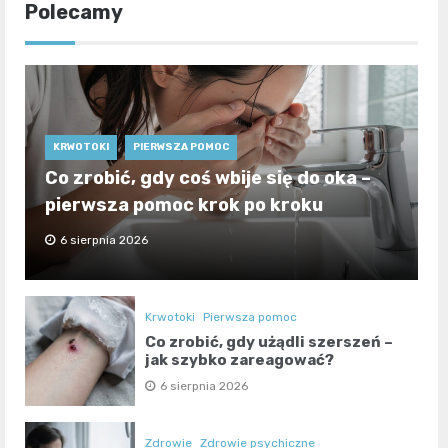
Polecamy
KRWOTOKI
PIERWSZA POMOC
Co zrobić, gdy coś wbije się do oka –
pierwsza pomoc krok po kroku
6 sierpnia 2026
Krwotoki
Pierwsza pomoc
Co zrobić, gdy użądli szerszeń –
jak szybko zareagować?
6 sierpnia 2026
Zdrowie
Zdrowie psychiczne