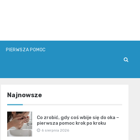
PIERWSZA POMOC
Najnowsze
Co zrobić, gdy coś wbije się do oka –
pierwsza pomoc krok po kroku
6 sierpnia 2026