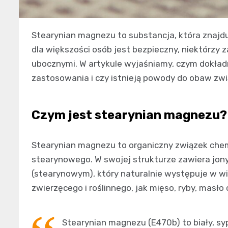
Stearynian magnezu to substancja, która znajduj
dla większości osób jest bezpieczny, niektórzy 
ubocznymi. W artykule wyjaśniamy, czym dokładn
zastosowania i czy istnieją powody do obaw zw
Czym jest stearynian magnezu?
Stearynian magnezu to organiczny związek che
stearynowego. W swojej strukturze zawiera j
(stearynowym), który naturalnie występuje w 
zwierzęcego i roślinnego, jak mięso, ryby, masło c
Stearynian magnezu (E470b) to biały, syp