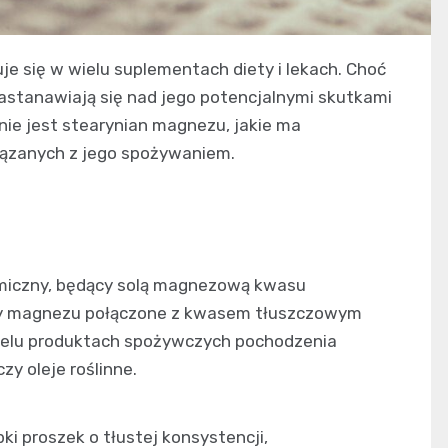
e się w wielu suplementach diety i lekach. Choć
zastanawiają się nad jego potencjalnymi skutkami
ie jest stearynian magnezu, jakie ma
iązanych z jego spożywaniem.
miczny, będący solą magnezową kwasu
ony magnezu połączone z kwasem tłuszczowym
wielu produktach spożywczych pochodzenia
zy oleje roślinne.
ki proszek o tłustej konsystencji,