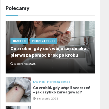
Polecamy
KRWOTOKI
PIERWSZA POMOC
Co zrobić, gdy coś wbije się do oka –
pierwsza pomoc krok po kroku
6 sierpnia 2026
Krwotoki
Pierwsza pomoc
Co zrobić, gdy użądli szerszeń
– jak szybko zareagować?
6 sierpnia 2026