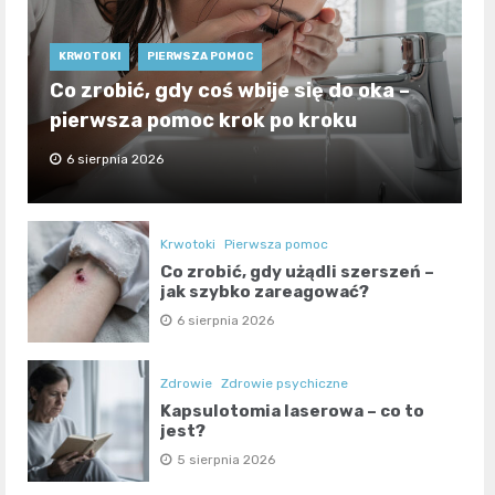
KRWOTOKI
PIERWSZA POMOC
Co zrobić, gdy coś wbije się do oka –
pierwsza pomoc krok po kroku
6 sierpnia 2026
Krwotoki
Pierwsza pomoc
Co zrobić, gdy użądli szerszeń –
jak szybko zareagować?
6 sierpnia 2026
Zdrowie
Zdrowie psychiczne
Kapsulotomia laserowa – co to
jest?
5 sierpnia 2026