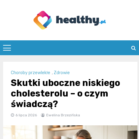
Skip
to
content
healthy.pl
Choroby przewlekłe
,
Zdrowie
Skutki uboczne niskiego
cholesterolu – o czym
świadczą?
6 lipca 2026
Ewelina Brzezińska