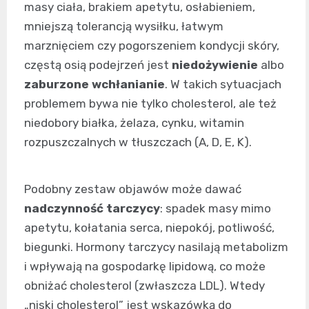
masy ciała, brakiem apetytu, osłabieniem,
mniejszą tolerancją wysiłku, łatwym
marznięciem czy pogorszeniem kondycji skóry,
częstą osią podejrzeń jest
niedożywienie
albo
zaburzone wchłanianie
. W takich sytuacjach
problemem bywa nie tylko cholesterol, ale też
niedobory białka, żelaza, cynku, witamin
rozpuszczalnych w tłuszczach (A, D, E, K).
Podobny zestaw objawów może dawać
nadczynność tarczycy
: spadek masy mimo
apetytu, kołatania serca, niepokój, potliwość,
biegunki. Hormony tarczycy nasilają metabolizm
i wpływają na gospodarkę lipidową, co może
obniżać cholesterol (zwłaszcza LDL). Wtedy
„niski cholesterol” jest wskazówką do