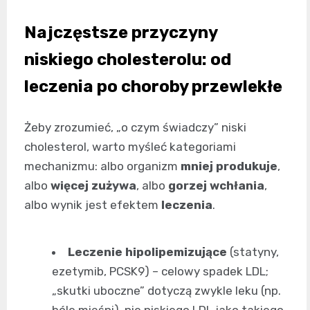
Najczęstsze przyczyny
niskiego cholesterolu: od
leczenia po choroby przewlekłe
Żeby zrozumieć, „o czym świadczy” niski
cholesterol, warto myśleć kategoriami
mechanizmu: albo organizm
mniej produkuje
,
albo
więcej zużywa
, albo
gorzej wchłania
,
albo wynik jest efektem
leczenia
.
Leczenie hipolipemizujące
(statyny,
ezetymib, PCSK9) – celowy spadek LDL;
„skutki uboczne” dotyczą zwykle leku (np.