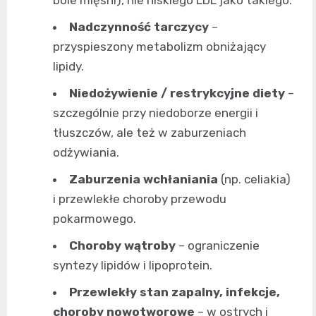
bóle mięśni), nie niskiego LDL jako takiego.
Nadczynność tarczycy
–
przyspieszony metabolizm obniżający
lipidy.
Niedożywienie / restrykcyjne diety
–
szczególnie przy niedoborze energii i
tłuszczów, ale też w zaburzeniach
odżywiania.
Zaburzenia wchłaniania
(np. celiakia)
i przewlekłe choroby przewodu
pokarmowego.
Choroby wątroby
– ograniczenie
syntezy lipidów i lipoprotein.
Przewlekły stan zapalny, infekcje,
choroby nowotworowe
– w ostrych i