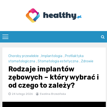
Skip
to
content
healthy.pl
Choroby przewlekłe
,
Implantologia
,
Profilaktyka
stomatologiczna
,
Stomatologia estetyczna
,
Zdrowie
Rodzaje implantów
zębowych – który wybrać i
od czego to zależy?
24 lutego 2026
Ewelina Brzezińska