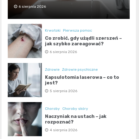
6 sierpnia 2026
Krwotoki
Pierwsza pomoc
Co zrobić, gdy użądli szerszeń –
jak szybko zareagować?
6 sierpnia 2026
Zdrowie
Zdrowie psychiczne
Kapsulotomia laserowa – co to
jest?
5 sierpnia 2026
Choroby
Choroby skóry
Naczyniak na ustach – jak
rozpoznać?
4 sierpnia 2026